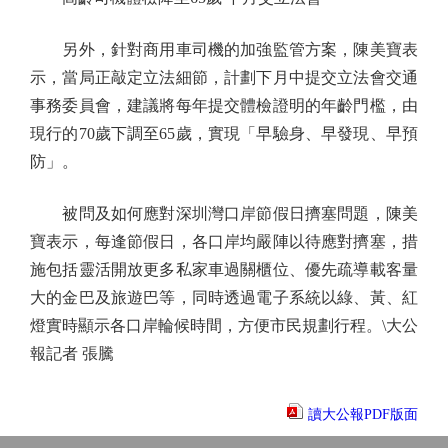
另外，針對商用車司機的加強監管方案，陳美寶表
示，當局正敲定立法細節，計劃下月中提交立法會交通
事務委員會，建議將每年提交體檢證明的年齡門檻，由
現行的70歲下調至65歲，實現「早驗身、早發現、早預
防」。
被問及如何應對深圳灣口岸節假日擠塞問題，陳美
寶表示，每逢節假日，各口岸均嚴陣以待應對擠塞，措
施包括靈活開放更多私家車過關櫃位、優先疏導載客量
大的金巴及旅遊巴等，同時透過電子系統以綠、黃、紅
燈實時顯示各口岸輪候時間，方便市民規劃行程。\大公
報記者 張騰
讀大公報PDF版面