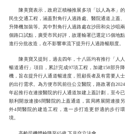
陳美寶表示，政府正積極推展多項「以人為本」的
民生交通工程，涵蓋對角行人過路處、醫院通道上蓋、
升降機加裝等。其中對角行人過路處在沙田和尖沙咀兩
個路口試點，廣受市民好評，故運輸署已選定15個地點
進行分批改造，在不影響車流下提升行人過路暢順度。
陳美寶又提到，過去四年，十八區均有推行「人人
暢道通行」項目，累計完成97項工程，加建158部升降
機，旨在提升行人通道暢達度，照顧長者及有需要人士
的出行需求。為方便市民前往公立醫院，路政署自2024
年起推行在連接醫院的行人通道加建上蓋計劃，至今已
順利開放連接6間醫院的上蓋通道，當局將展開連接另
外4間醫院的建造工程，進一步打造更舒適的步行環
境。
高齡司機體檢降至65歲 下月交立法會