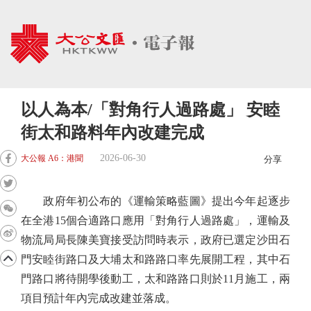
以人為本/「對角行人過路處」 安睦
街太和路料年內改建完成
2026-06-30
大公報 A6：港聞
分享
政府年初公布的《運輸策略藍圖》提出今年起逐步
在全港15個合適路口應用「對角行人過路處」，運輸及
物流局局長陳美寶接受訪問時表示，政府已選定沙田石
門安睦街路口及大埔太和路路口率先展開工程，其中石
門路口將待開學後動工，太和路路口則於11月施工，兩
項目預計年內完成改建並落成。