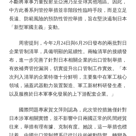
不斷將軍事力量投射至亞洲乃至全球其他地區。因此，
中方此番系列管控舉措並非階段性臨時手段，而是立足
長遠、防範風險的預防性管控舉措，旨在堅決遏制日本
「新型軍國主義」妄動。
周密提到，今年2月24日與6月29日發布的兩批對日
企業管制清單，具備明顯的延續性。兩輪清單的接續發
布，進一步完善了針對日本相關企業的出口管制舉措，
有效補齊管控漏洞，切實提升出口管制工作實效。「本
次列入清單的企業特徵十分鮮明，主要集中在軍工核心
領域，涵蓋武器動力裝置製造、軍工新材料研發生產，
以及服務於日本軍事化發展的上下游配套企業。」
國際問題專家賀文萍則認為，此次管控措施僅針對
日本涉軍相關實體，並不影響中日兩國正常的民間經貿
往來，舉措有理有據、克制有度。她說，這一舉措也標
誌着，中國出口管制體系已從以往的被動防禦，轉變為