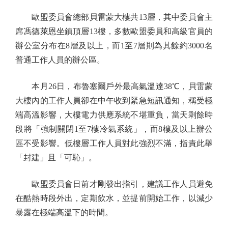
歐盟委員會總部貝雷蒙大樓共13層，其中委員會主
席馮德萊恩坐鎮頂層13樓，多數歐盟委員和高級官員的
辦公室分布在8層及以上，而1至7層則為其餘約3000名
普通工作人員的辦公區。
本月26日，布魯塞爾戶外最高氣溫達38℃，貝雷蒙
大樓內的工作人員卻在中午收到緊急短訊通知，稱受極
端高溫影響，大樓電力供應系統不堪重負，當天剩餘時
段將「強制關閉1至7樓冷氣系統」，而8樓及以上辦公
區不受影響。低樓層工作人員對此強烈不滿，指責此舉
「封建」且「可恥」。
歐盟委員會日前才剛發出指引，建議工作人員避免
在酷熱時段外出，定期飲水，並提前開始工作，以減少
暴露在極端高溫下的時間。