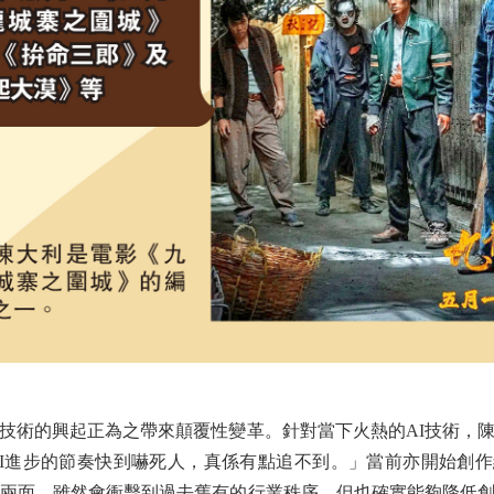
術的興起正為之帶來顛覆性變革。針對當下火熱的AI技術，陳
I進步的節奏快到嚇死人，真係有點追不到。」當前亦開始創作
反兩面，雖然會衝擊到過去舊有的行業秩序，但也確實能夠降低