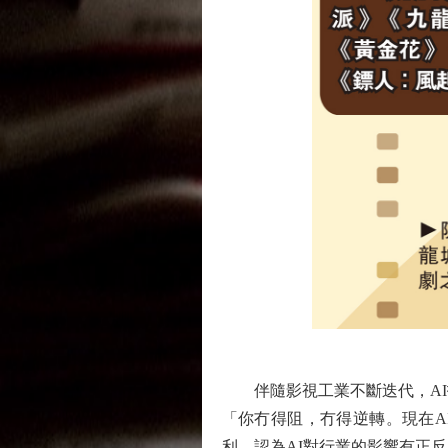
伴隨影視工業不斷迭代，AI技
「你冇得阻，冇得逆轉。現在A
利，認為AI對行業的影響有正