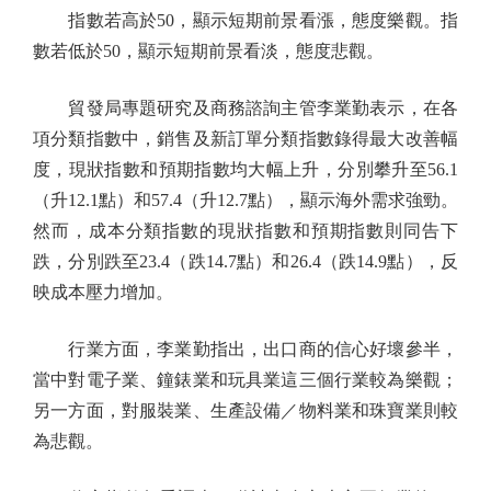
指數若高於50，顯示短期前景看漲，態度樂觀。指
數若低於50，顯示短期前景看淡，態度悲觀。
貿發局專題研究及商務諮詢主管李業勤表示，在各
項分類指數中，銷售及新訂單分類指數錄得最大改善幅
度，現狀指數和預期指數均大幅上升，分別攀升至56.1
（升12.1點）和57.4（升12.7點），顯示海外需求強勁。
然而，成本分類指數的現狀指數和預期指數則同告下
跌，分別跌至23.4（跌14.7點）和26.4（跌14.9點），反
映成本壓力增加。
行業方面，李業勤指出，出口商的信心好壞參半，
當中對電子業、鐘錶業和玩具業這三個行業較為樂觀；
另一方面，對服裝業、生產設備／物料業和珠寶業則較
為悲觀。