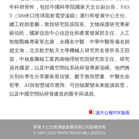
年科研骨幹，包括中國科學院國家天文台副台長、FAS
T（500米口徑球面射電望遠鏡）運行和發展中心主任、
總工程師姜鵬，敦煌研究院原院長、文物保護研究專家
蘇伯民，國家信息中心信息化和產業發展部主任、人工
智能戰略專家單志廣，全國名中醫、中華中醫骨傷名師
趙文海，北京航空航天大學機械人研究所名譽所長王田
苗，中核集團核工業西南物理研究院研究室主任、研究
員肖國梁，以及中國空間站系統研發專家張嶠。他們將
分別向學生分享脈衝星信號、數字敦煌壁畫、中醫生命
哲學、AI與智慧城市應用、可控核聚變未來能源前景，
以及中國空間站研發建造的艱辛與成就。
讀大公報PDF版面
香港大公文匯傳媒集團有限公司版權所有
© 1997-2026 WWW.TKWW.HK LIMITED.