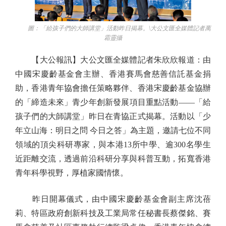
圖：「給孩子們的大師講堂」活動昨日揭幕。\大公文匯全媒體記者萬
霜靈攝
【大公報訊】大公文匯全媒體記者朱欣欣報道：由
中國宋慶齡基金會主辦、香港賽馬會慈善信託基金捐
助，香港青年協會擔任策略夥伴、香港宋慶齡基金協辦
的「締造未來」青少年創新發展項目重點活動——「給
孩子們的大師講堂」昨日在青協正式揭幕。活動以「少
年立山海：明日之問 今日之答」為主題，邀請七位不同
領域的頂尖科研專家，與本港13所中學、逾300名學生
近距離交流，透過前沿科研分享與科普互動，拓寬香港
青年科學視野，厚植家國情懷。
昨日開幕儀式，由中國宋慶齡基金會副主席沈蓓
莉、特區政府創新科技及工業局常任秘書長蔡傑銘、賽