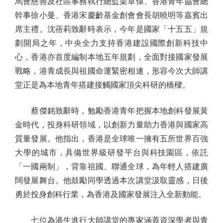
馬會慈善及社區事務執行總監梁卓偉、香港青年協會總
幹事徐小曼、香港宋慶齡基金創會會長胡曉明等嘉賓出
席主禮。沈蓓莉致辭時表示，今年是國家「十五五」規
劃開局之年，中央全力支持香港建設國際創新科技中
心，香港亦首度編制本地五年規劃，全面對接國家發展
戰略，港青成長與祖國命運緊密相連，形容今次大師講
堂正是為本地青年搭建接觸國家頂尖科研的橋樑。
蔡傑銘致辭時，勉勵香港青年把握本地創科發展黃
金時代，投身科研領域，以創新力量助力香港與國家高
質量發展。他指出，香港是全球唯一擁有五所世界百強
大學的城市，具備世界級研發平台與科技園區，依託
「一國兩制」，背靠祖國、聯通全球，為年輕人搭建廣
闊發展舞台。他鼓勵同學透過本次講堂汲取靈感，日後
勇於投身創科行業，為香港及國家發展注入全新動能。
七位為港生進行大師講堂的專家涵蓋資深學者與青