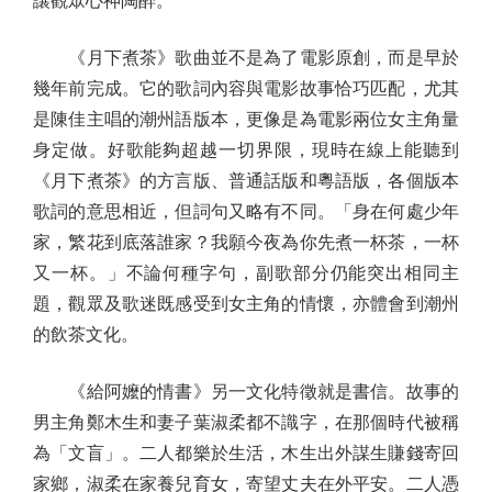
讓觀眾心神陶醉。
《月下煮茶》歌曲並不是為了電影原創，而是早於
幾年前完成。它的歌詞內容與電影故事恰巧匹配，尤其
是陳佳主唱的潮州語版本，更像是為電影兩位女主角量
身定做。好歌能夠超越一切界限，現時在線上能聽到
《月下煮茶》的方言版、普通話版和粵語版，各個版本
歌詞的意思相近，但詞句又略有不同。「身在何處少年
家，繁花到底落誰家？我願今夜為你先煮一杯茶，一杯
又一杯。」不論何種字句，副歌部分仍能突出相同主
題，觀眾及歌迷既感受到女主角的情懷，亦體會到潮州
的飲茶文化。
《給阿嬤的情書》另一文化特徵就是書信。故事的
男主角鄭木生和妻子葉淑柔都不識字，在那個時代被稱
為「文盲」。二人都樂於生活，木生出外謀生賺錢寄回
家鄉，淑柔在家養兒育女，寄望丈夫在外平安。二人憑