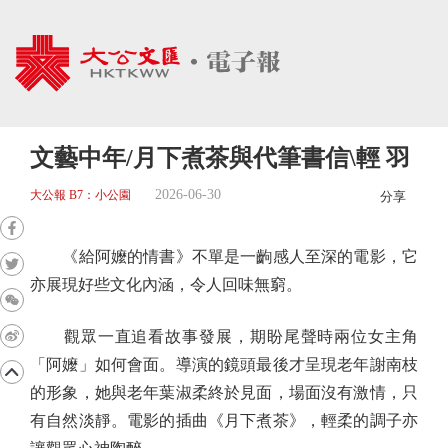
文藝中年/月下煮茶與代筆書信\輕 羽
2026-06-30
大公報 B7：小公園
分享
《給阿嬤的情書》不單是一齣感人至深的電影，它
亦展現好些文化內涵，令人回味無窮。
觀眾一直追看故事發展，期盼尾聲時兩位女主角
「阿嬤」如何會面。導演的鏡頭最後才呈現老年謝南枝
的形象，她與老年葉淑柔終於見面，場面沒有激情，只
有自然淡靜。電影的插曲《月下煮茶》，輕柔的調子亦