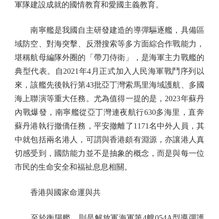
軍隊建設成就的國情教育和愛國主義教育。
南寧艦是我國自主研發建造的導彈驅逐艦，具備區
域防空、對海突擊、反潛搜索等多方面綜合作戰能力，
堪稱航母編隊外圈的「帶刀侍衛」，是海軍主力戰艦的
典型代表。自2021年4月正式加入人民海軍戰鬥序列以
來，該艦先後執行第43批亞丁灣索馬里海域護航、多國
海上聯演等重大任務。尤為值得一提的是，2023年蘇丹
內戰爆發，南寧艦從亞丁灣連夜航行630多海里，直奔
蘇丹港執行撤僑任務，平安撤離了1171名中外人員，其
中就包括兩名港人，可謂與香港頗有淵源，亦讓港人真
切感受到，國防能力並不是抽象的概念，而是與每一位
市民的生命安全和福祉息息相關。
香港與國家命運與共
至於衡陽艦，則是解放軍海軍第4艘054A型導彈護