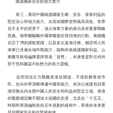
維護國家安全的強大實力
第三，展現中國維護國家主權、安全、發展利益的
堅定決心和強大能力。在當前國際形勢風高浪急、世界
並不太平的背景下，強大海軍力量的展示具有重要戰略
意義。南寧艦驅離外國軍艦接近我領海的行動、衡陽艦
在亞丁灣的護航實踐，以及多次遠海任務，都證明人民
海軍已具備全域作戰能力，能夠有效維護國家利益。山
東艦等航母編隊選擇香港「首秀」，本身更是對任何外
部干預和圖謀不軌勢力的有力震懾。
這些現役主力戰艦來港並開放，不僅鼓舞香港市
民，也向外界清晰傳遞中國有能力、有決心保護包括香
港同胞在內全體中國人的安全和利益的堅定立場。香港
的繁榮穩定離不開強大祖國的支撐，尤其在「十五五」
時期和香港編制首份五年規劃的過程中，香港的未來更
是與國家安全利益緊密相連。