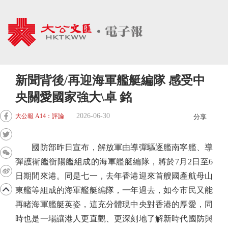
新聞背後/再迎海軍艦艇編隊 感受中
央關愛國家強大\卓 銘
2026-06-30
大公報 A14：評論
分享
國防部昨日宣布，解放軍由導彈驅逐艦南寧艦、導
彈護衛艦衡陽艦組成的海軍艦艇編隊，將於7月2日至6
日期間來港。同是七一，去年香港迎來首艘國產航母山
東艦等組成的海軍艦艇編隊，一年過去，如今市民又能
再睹海軍艦艇英姿，這充分體現中央對香港的厚愛，同
時也是一場讓港人更直觀、更深刻地了解新時代國防與