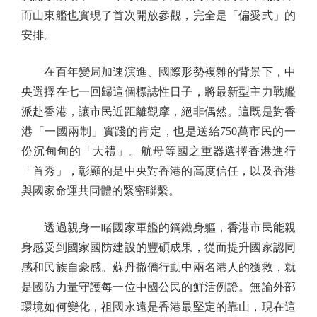
而山東艦也實現了首次開放參觀，完全是「偏愛式」的
安排。
在百年變局加速演進、國際形勢複雜的背景下，中
央選擇在七一回歸這個標誌性日子，將最新型主力戰艦
派赴香港，讓市民近距離觀摩，絕非偶然。這既是對香
港「一國兩制」實踐的肯定，也是送給750萬市民的一
份沉甸甸的「大禮」。航母等國之重器選擇香港進行
「首秀」，彰顯的是中央對香港的高度信任，以及香港
與國家命運共同體的緊密聯繫。
透過親身一睹國家軍艦的鋼鐵身軀，香港市民能親
身感受到國家國防建設的豐碩成果，從而提升國家認同
感和民族自豪感。蘇丹撤僑行動中兩名港人的獲救，就
是國防力量守護每一位中國公民的鮮活例證。無論外部
環境如何變化，祖國永遠是香港最堅定的靠山，現在這