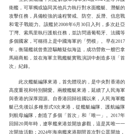
衛艦，可單獨或協同其他兵力執行對水面艦艇、潛艇的
攻擊任務，具備較強的遠程警戒、防空、反潛、信息戰
和電子戰能力。該艦於2008年6月30日入列，多次赴亞
丁灣、索馬里執行護航任務，並訪問過葡萄牙、法國等
多個國家，可稱得上是中國海軍的「勞模」。早在2017
年，衡陽艦就曾查證驅離疑似海盜，成功營救一艘巴拿
馬籍商船，並在海軍主戰艦艇實戰演訓中創造多項「首
次」紀錄。
此次艦艇編隊來港，首先體現的，是中央對香港的
高度重視和特別關愛。兩艘艦艇來港，延續了人民海軍
與香港的深厚淵源。自香港回歸祖國以來，人民海軍艦
艇已先後以多種形式9次來港，從艦艇編隊、護航編隊
到航母編隊，創造了多個「首次」和「唯一」。2017年
回歸20周年時，遼寧艦來港並開放參觀，這是其唯一一
次開放活動；2024年海南艦來港期間首次對公眾開放，