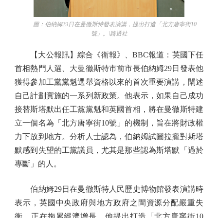
圖：伯納姆29日在曼徹斯特發表演講，提出打造「北方唐寧街10
號」。\路透社
【大公報訊】綜合《衛報》、BBC報道：英國下任
首相熱門人選、大曼徹斯特市前市長伯納姆29日發表他
獲得參加工黨黨魁選舉資格以來的首次重要演講，闡述
自己計劃實施的一系列新政策。他表示，如果自己成功
接替斯塔默出任工黨黨魁和英國首相，將在曼徹斯特建
立一個名為「北方唐寧街10號」的機制，旨在將財政權
力下放到地方。分析人士認為，伯納姆試圖拉攏對斯塔
默感到失望的工黨議員，尤其是那些認為斯塔默「過於
專斷」的人。
伯納姆29日在曼徹斯特人民歷史博物館發表演講時
表示，英國中央政府與地方政府之間資源分配嚴重失
衡，正在拖累經濟增長。他提出打造「北方唐寧街10