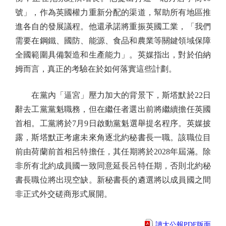
號」，作為英國權力重新分配的渠道，幫助所有地區推
進各自的發展議程。他還承諾將重振英國工業，「我們
需要在鋼鐵、國防、能源、食品和農業等關鍵領域保障
全國範圍具備製造和生產能力」。英媒指出，對於伯納
姆而言，真正的考驗在於如何落實這些計劃。
在黨內「逼宮」壓力加大的背景下，斯塔默於22日
辭去工黨黨魁職務，但在繼任者選出前將繼續擔任英國
首相。工黨將於7月9日啟動黨魁選舉提名程序。英媒披
露，斯塔默正考慮未來角逐北約秘書長一職。該職位目
前由荷蘭前首相呂特擔任，其任期將於2028年屆滿。除
非所有北約成員國一致同意延長呂特任期，否則北約秘
書長職位將出現空缺。新秘書長的遴選將以成員國之間
非正式外交磋商形式展開。
讀大公報PDF版面