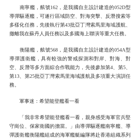
南寧艦，舷號162，是我國自主設計建造的052D型
導彈驅逐艦，可遂行區域防空、對海突擊、反潛搜索等
多樣化任務，先後執行第43批亞丁灣索馬里海域護航、
撤離我在蘇丹人員任務以及多國海上聯演等重大任務。
衡陽艦，舷號568，是我國自主設計建造的054A型
導彈護衛艦，具有較強的警戒探測和對岸、對海、對
空、反潛等多方面綜合作戰能力，先後參加第4、第5、
第13、第25批亞丁灣索馬里海域護航及多項重大演訓任
務。
軍事迷：希望能登艦看一看
「我非常希望能登艦看一看，親身感受海軍官兵堅
守崗位、保家衛國的擔當。」由導彈驅逐艦南寧艦、導
彈護衛艦衡陽艦組成的海軍艦艇編隊將赴香港組織系列