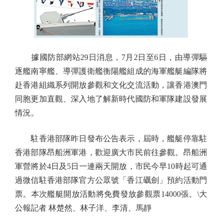
據國防部網站29日消息，7月2日至6日，由導彈驅
逐艦南寧艦、導彈護衛艦衡陽艦組成的海軍艦艇編隊將
赴香港組織系列開放參觀和文化交流活動，讓香港澳門
同胞更加直觀、深入地了解新時代國防和軍隊建設發展
情況。
駐香港部隊昨日發布公告表示，屆時，艦艇停靠駐
香港部隊昂船洲軍港，歡迎廣大市民前往參觀。昂船洲
軍營將於4日及5日一連兩天開放，市民今早10時起可通
過微信駐香港部隊官方公眾號「香江礪劍」預約活動門
票。本次艦艇開放活動將免費發放參觀票14000張。\大
公報記者 林楚然、林子洋、李清、馬靜