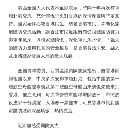
港區全國人大代表林至頴表示，時隔一年再次有軍
艦赴港交流，充分體現中央對香港的深情厚愛與堅定支
持。國家始終心繫香港民生、關愛香港市民，常態化開
展國防交流活動，讓香江市民近距離感受祖國國防實力
與軍隊風采，厚植家國情懷，深化軍民魚水情。「強大
的國防力量與扎實的安全根基，是香港長治久安、融入
及服務國家發展大局的最大底氣。」
全國青聯委員、西貢區議員陳志豪指出，自香港回
歸祖國以來，中央多次安排軍艦赴港，包括中國的第一
艘航空母艦遼寧號及第二艘航空母艦山東號也先後來到
香港。他注意到，每次軍營或軍艦舉辦開放日，市民的
反應都十分踴躍，入場券一票難求，可見香港市民對國
家國防裝備深感驕傲，熱情歡迎。
近距離感受國防實力