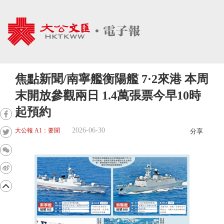
焦點新聞/南寧艦衡陽艦 7·2來港 本周
末開放參觀兩日 1.4萬張票今早10時
起預約
2026-06-30
大公報 A1：要聞
分享