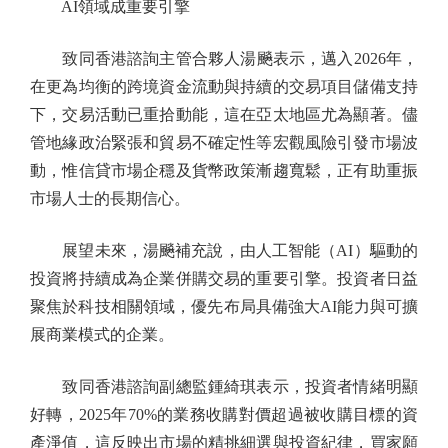
AI領域成重要引擎
致同香港諮詢主管合夥人湯飈表示，邁入2026年，
在更為均衡的跨境資金流動與持續的交易項目儲備支持
下，交易活動已重拾動能，這在亞太地區尤為顯著。儘
管地緣政治緊張和貿易不確定性等宏觀風險引發市場波
動，惟信貸市場企穩及貨幣政策漸趨寬鬆，正有助重振
市場人士的長期信心。
展望未來，湯飈補充說，由人工智能（AI）驅動的
投資將持續成為企業併購交易的重要引擎。投資者日益
聚焦於科技相關領域，優先布局具備強大AI能力與可擴
展商業模式的企業。
致同香港諮詢副總監鍾綺琪表示，投資者情緒明顯
好轉，2025年70%的業務收購對價超過被收購目標的資
產淨值，這反映出市場的精挑細選與投資紀律，買家願