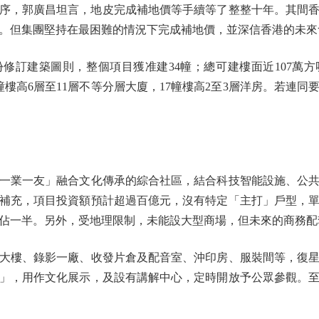
序，郭廣昌坦言，地皮完成補地價等手續等了整整十年。其間
。但集團堅持在最困難的情況下完成補地價，並深信香港的未來
訂建築圖則，整個項目獲准建34幢；總可建樓面近107萬方
幢樓高6層至11層不等分層大廈，17幢樓高2至3層洋房。若連
業一友」融合文化傳承的綜合社區，結合科技智能設施、公共
補充，項目投資額預計超過百億元，沒有特定「主打」戶型，
佔一半。另外，受地理限制，未能設大型商場，但未來的商務配
樓、錄影一廠、收發片倉及配音室、沖印房、服裝間等，復星
」，用作文化展示，及設有講解中心，定時開放予公眾參觀。