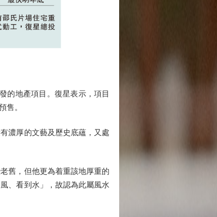
開發的地產項目。復星表示，項目
可預售。
有濃厚的文藝及歷史底蘊，又處
老舊，但他更為着重該地厚重的
到風、看到水」，故認為此屬風水