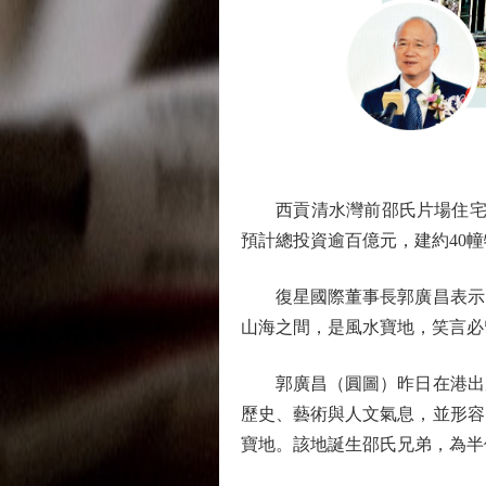
西貢清水灣前邵氏片場住宅重建
預計總投資逾百億元，建約40幢
復星國際董事長郭廣昌表示，
山海之間，是風水寶地，笑言必
郭廣昌（圓圖）昨日在港出席
歷史、藝術與人文氣息，並形容
寶地。該地誕生邵氏兄弟，為半