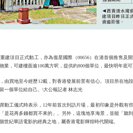
項目正式動工，亦為復星國際（00656）在港首個推售及
物業，可建樓面逾100萬方呎，提供約800個單位，最快明年底
由買地至今經歷12載，對香港發展前景有信心。項目所在地段
留一個單位給自己。\大公報記者 林志光
動工儀式時表示，12年前首次到訪片場，最初印象是外觀有些
「是花再多錢都買不來的」。另外，這塊地享海景，並能「聽
個世紀華語電影的經典之地，屬香港電影輝煌時代開端。