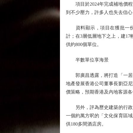
項目於2024年完成補地價程
到不少壓力，許多人也失去信心
資料顯示，項目在獲批一份修
計；在3層低層地下之上，建17
供約800個單位。
半數單位享海景
郭廣昌透露，將打造「一居一
地產發展香港公司董事長劉亞尼
價策略，預期香港及內地客源各
另外，評為歷史建築的行政大
一個約萬方呎的「文化保育區域
供180多間酒店房。