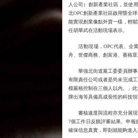
人公司）創新產業社區，並使用
北OPC創新產業社區啟用暨全球
能實現創業像點外賣一樣，輕鬆
任胡華武在活動現場表示。
活動現場，OPC代表、企業
舟、世傑商務、創富港、賽格眾創
華強北街道黨工委委員辦事處
有限責任公司或者是尚未完成工
模嚴格控制在三個人以內。」此
牌出海等具備高成長性的科技領
審核速度與流程亦充分展現「
7個工作日反饋評審結果。申報
確保信息真實，即刻就能夠進入