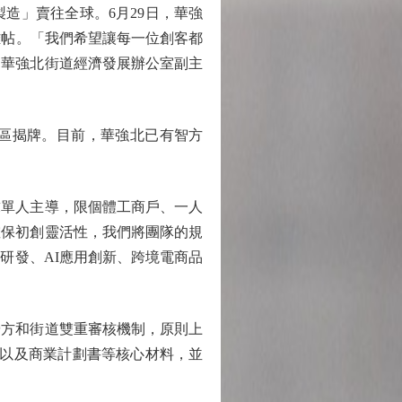
造」賣往全球。6月29日，華強
英雄帖。「我們希望讓每一位創客都
」華強北街道經濟發展辦公室副主
區揭牌。目前，華強北已有智方
單人主導，限個體工商戶、一人
確保初創靈活性，我們將團隊的規
研發、AI應用創新、跨境電商品
」
方和街道雙重審核機制，原則上
明以及商業計劃書等核心材料，並