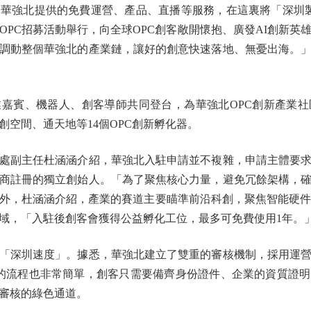
華強北提供的免費運營、產品、直播等服務，在這裏將「深圳製
OPC招募活動舉行，向全球OPC創客敞開懷抱、廣發AI創新
調動整個華強北的產業鏈，讓好的創意快速落地、無憂出海。
嘉賓、機器人、創客導師共同登台，為華強北OPC創新產業社
空間、通天地等14個OPC創新孵化器。
副主任杜涵涵介紹，華強北入駐申請並不複雜，申請主體要求
商註冊的獨立創始人。「為了聚焦核心力量，避免冗餘架構，
外，杜涵涵介紹，產業的賽道主要瞄準前沿科創，聚焦智能硬件
域，「入駐後創客會獲得公益孵化工位，最多可免費使用1年。
深圳速度」。據悉，華強北建立了雙重的審核機制，採用運營
的流程也非常簡單，創客只需要備齊身份證件、企業的資質證
審核的綠色通道。