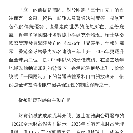
「立」的前提是穩固。對於即將「三十而立」的香
港而言，金融、貿易、航運以及普通法制度等，是無可
替代的傳統優勢，也是走向世界的底氣所在。這份底
氣，近年多項國際排名數據中得到充分體現。瑞士洛桑
國際管理發展學院發布的《2026年世界競爭力年報》顯
示，香港全球競爭力排名連續三年上升，2026年更躍升
至全球第二位，是2019年以來的最佳成績。在過去幾年
地緣政治動盪加劇的背景下，香港能夠逆勢上升，恰恰
說明「一國兩制」下的普通法體系和自由開放政策，依
然是全球投資者眼中最具確定性的制度保障之一。
從被動應對轉向主動布局
財資領域的成績尤其亮眼。波士頓諮詢公司發布的
《2026全球財富報告》顯示，2025年香港跨境財富管理
規模上升10.7%至2.9萬億美元，首次超越瑞士，成為全