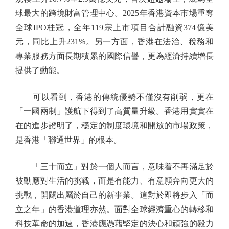
球最大的跨境財富管理中心。2025年香港資本市場重奪
全球IPO桂冠，全年119宗上市項目合計融資374億美
元，同比上升231%。另一方面，香港在法治、稅務和
專業服務方面長期積累的國際信譽，更為經濟持續增長
提供了動能。
可以看到，香港的傳統優勢不僅沒有削弱，更在
「一國兩制」護航下得到了高質量升級。香港用實實在
在的進步證明了，穩定的制度環境和開放的市場政策，
是香港「聯通世界」的根本。
「三十而立」對於一個人而言，意味着不再滿足於
被動應對生活的挑戰，而是有能力、有意願奔向更大的
挑戰，開闢出屬於自己的新事業。這對於即將步入「而
立之年」的香港道理亦然。面對全球經濟重心的轉移和
科技革命的加速，香港應憑藉堅定的決心和頑強的毅力