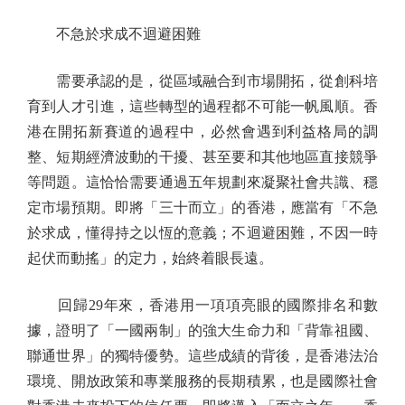
不急於求成不迴避困難
需要承認的是，從區域融合到市場開拓，從創科培
育到人才引進，這些轉型的過程都不可能一帆風順。香
港在開拓新賽道的過程中，必然會遇到利益格局的調
整、短期經濟波動的干擾、甚至要和其他地區直接競爭
等問題。這恰恰需要通過五年規劃來凝聚社會共識、穩
定市場預期。即將「三十而立」的香港，應當有「不急
於求成，懂得持之以恆的意義；不迴避困難，不因一時
起伏而動搖」的定力，始終着眼長遠。
回歸29年來，香港用一項項亮眼的國際排名和數
據，證明了「一國兩制」的強大生命力和「背靠祖國、
聯通世界」的獨特優勢。這些成績的背後，是香港法治
環境、開放政策和專業服務的長期積累，也是國際社會