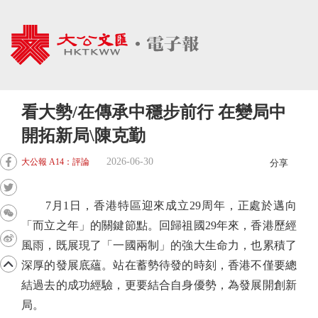
看大勢/在傳承中穩步前行 在變局中
開拓新局\陳克勤
2026-06-30
大公報 A14：評論
分享
7月1日，香港特區迎來成立29周年，正處於邁向
「而立之年」的關鍵節點。回歸祖國29年來，香港歷經
風雨，既展現了「一國兩制」的強大生命力，也累積了
深厚的發展底蘊。站在蓄勢待發的時刻，香港不僅要總
結過去的成功經驗，更要結合自身優勢，為發展開創新
局。