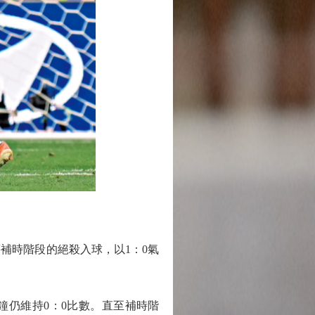
補時階段的絕殺入球，以1：0氣
鐘仍維持0：0比數。直至補時階