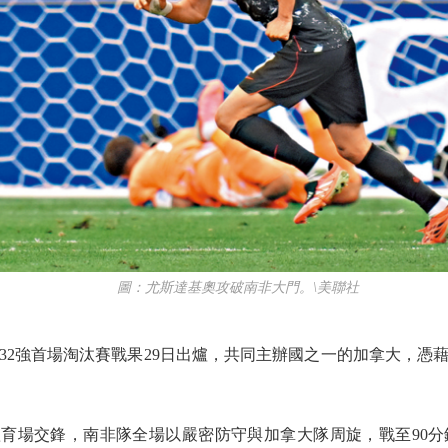
圖：尤斯達基奧攻破南非大門。\美聯社
強首場淘汰賽戰果29日出爐，共同主辦國之一的加拿大，憑藉
育場交鋒，南非隊全場以嚴密防守與加拿大隊周旋，戰至90分