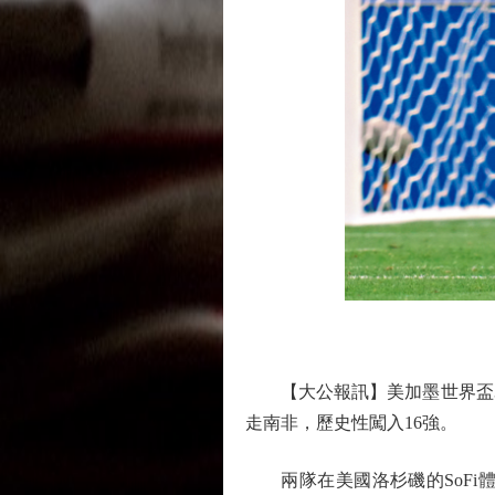
【大公報訊】美加墨世界盃32
走南非，歷史性闖入16強。
兩隊在美國洛杉磯的SoFi體