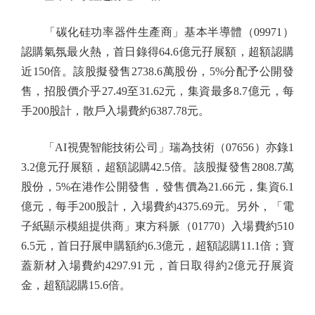
「碳化硅功率器件生產商」基本半導體（09971）
認購氣氛最火熱，首日錄得64.6億元孖展額，超額認購
近150倍。該股擬發售2738.6萬股份，5%分配予公開發
售，招股價介乎27.49至31.62元，集資最多8.7億元，每
手200股計，散戶入場費約6387.78元。
「AI視覺智能技術公司」瑞為技術（07656）亦錄1
3.2億元孖展額，超額認購42.5倍。該股擬發售2808.7萬
股份，5%在港作公開發售，發售價為21.66元，集資6.1
億元，每手200股計，入場費約4375.69元。另外，「電
子紙顯示模組提供商」東方科脈（01770）入場費約510
6.5元，首日孖展申購額約6.3億元，超額認購11.1倍；寶
蓋新材入場費約4297.91元，首日取得約2億元孖展資
金，超額認購15.6倍。