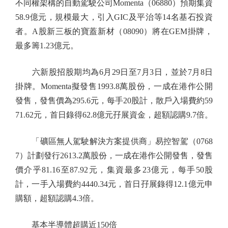
不同權架構的自動駕駛公司Momenta（06880）預期集資
58.9億元，規模最大，引入GIC及平治等14名基石投資
者。A股新三板的寶蓋新材（08090）將在GEM掛牌，
最多籌1.23億元。
六新股招股期均為6月29日至7月3日，並於7月8日
掛牌。Momenta擬發售1993.8萬股份，一成在港作公開
發售，發售價為295.6元，每手20股計，散戶入場費約59
71.62元，首日錄得62.8億元孖展資金，超額認購9.7倍。
「礦區無人駕駛解決方案提供商」易控智駕（0768
7）計劃發行2613.2萬股份，一成在港作公開發售，發售
價介乎81.16至87.92元，集資最多23億元，每手50股
計，一手入場費約4440.34元，首日孖展錄得12.1億元申
購額，超額認購4.3倍。
基本半導體超購近150倍