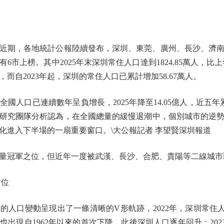
期，各地統計公報陸續發布，深圳、東莞、廣州、長沙、濟南
市上榜。其中2025年末深圳常住人口達到1824.85萬人，比上
而自2023年起，深圳的常住人口已累計增加58.67萬人。
口已連續數年呈負增長，2025年降至14.05億人，近五年
研究團隊分析認為，在全國總量的緩慢退潮中，個別城市的逆勢上
化進入下半場的一扇重要窗口。\大公報記者 李望賢深圳報道
冠軍之位，但近年一度被武漢、長沙、合肥、貴陽等二線城市
首位
口變動呈現出了一條清晰的V形軌跡，2022年，深圳常住人口
現自1962年以來的首次下降，此後深圳人口逐年回升：2023年增