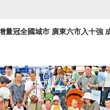
萬 增量冠全國城市 廣東六市入十強