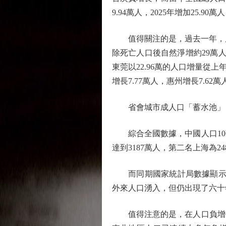
9.94萬人，2025年增加25
值得關注的是，過去一年，廣東
除死亡人口後自然淨增約29萬
東莞以22.96萬的人口增量從
增長7.77萬人，惠州增長7.6
省會城市成人口「蓄水池」
綜合全國數據，中國人口10
達到3187萬人，第二名上海為2
而同期國家統計局數據顯示，2
外來人口湧入，但仍出現了六十
值得注意的是，在人口負增長