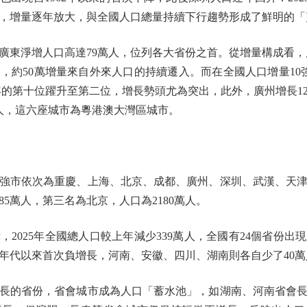
.90萬人，增量逐年放大，與全國人口總量持續下行趨勢形成了鮮明的
淨增人口高達79萬人，位列各大省份之首。從增量構成看，廣東
人，約50萬增量來自外來人口的持續遷入。而在全國人口增量10
上年的第十位躍升至第二位，增長勢頭尤為突出，此外，廣州增長12.
2萬人，這六座城市為粵港澳大灣區城市。
強市依次為重慶、上海、北京、成都、廣州、深圳、武漢、天津
485萬人，第三名為北京，人口為2180萬人。
025年全國總人口較上年減少339萬人，全國有24個省份出
年代以來首次負增長，河南、安徽、四川、湖南則各自少了40萬
的省份，省會城市成為人口「蓄水池」，如湖南、河南省會長