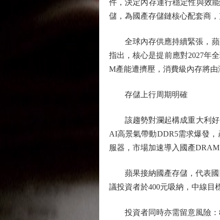
件，決定內存運行穩定性與效能
儲，為國產存儲鏈核心配套商，
全球內存供應持續緊張，蘋果
指出，核心是提前應對2027年
M產能遭擠壓，消費級內存將由
存儲上行周期明確
該趨勢對瀾起構成重大利好。
AI高景氣帶動DDR5需求爆
服器，市場加速導入國產DRA
蘋果接納國產存儲，代表國際
議投資者於400元吸納，中線目標
投資者同時亦需留意風險：8月