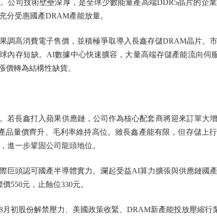
。公司技術壁壘深厚，是全球少數能量產高端DDR5晶片的企
充分受惠國產DRAM產能放量。
調高消費電子售價，並積極爭取導入長鑫存儲DRAM晶片。市
全球內存短缺。AI數據中心快速擴容，大量高端存儲產能流向伺服器
漲價轉為結構性缺貨。
若長鑫打入蘋果供應鏈，公司作為核心配套商將迎來訂單大增
發，產品量價齊升、毛利率維持高位。雖長鑫產能有限，但存儲上
M，進一步鞏固公司龍頭地位。
巨頭認可國產半導體實力。瀾起受益AI算力擴張與供應鏈國產
價550元，止蝕位330元。
初股份解禁壓力、美國政策收緊、DRAM新產能投放壓縮行業