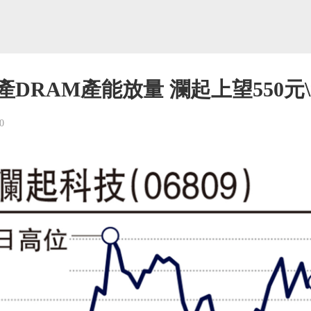
產DRAM產能放量 瀾起上望550元
0