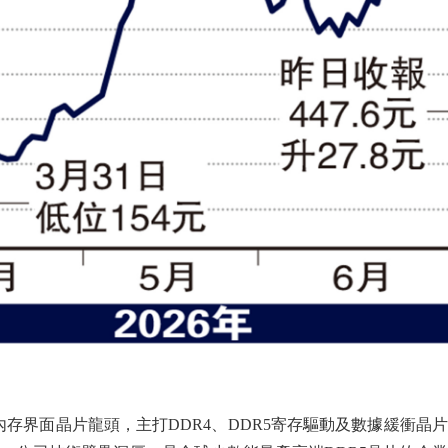
存界面晶片龍頭，主打DDR4、DDR5寄存驅動及數據緩衝晶