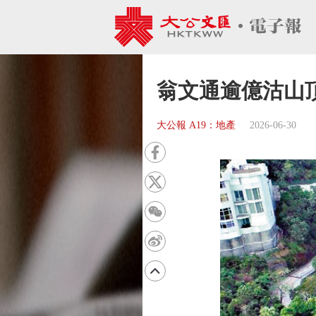
翁文通逾億沽山
大公報 A19：地產
2026-06-30