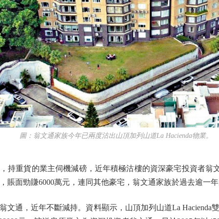
圖：翁文通家族今年已兩度沽出山頂加列山道La Hacienda物業。
重貨的業主伺機減磅，近年積極沽樓的資深豪宅投資者翁文通
a雙號屋，賬面勁賺6000萬元，連同其他豪宅，翁文通家族於過去逾
，近年不斷減持。資料顯示，山頂加列山道La Hacienda雙