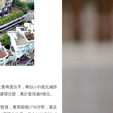
再度出手，剛以1.05億元減持
一年連環沽貨，累計套現逾9億元。
號屋，實用面積2756方呎，最近