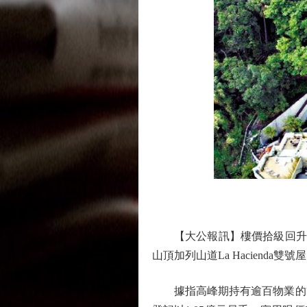
【大公報訊】樓價拾級回升，持
山頂加列山道La Haciend
據指高峰期持有逾百物業的翁文通