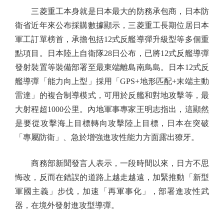
三菱重工本身就是日本最大的防務承包商，日本防
衛省近年來公布採購數據顯示，三菱重工長期位居日本
軍工訂單榜首，承擔包括12式反艦導彈升級型等多個重
點項目。日本陸上自衛隊28日公布，已將12式反艦導彈
發射裝置等裝備部署至最東端離島南鳥島。日本12式反
艦導彈「能力向上型」採用「GPS+地形匹配+末端主動
雷達」的複合制導模式，可用於反艦和對地攻擊等，最
大射程超1000公里。內地軍事專家王明志指出，這顯然
是要從攻擊海上目標轉向攻擊陸上目標，日本在突破
「專屬防衛」、急於增強進攻性能力方面露出獠牙。
商務部新聞發言人表示，一段時間以來，日方不思
悔改，反而在錯誤的道路上越走越遠，加緊推動「新型
軍國主義」步伐，加速「再軍事化」，部署進攻性武
器，在境外發射進攻型導彈。