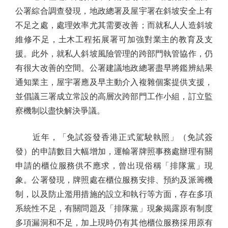
公署綜合調查發現，地政總署及屋宇署在斜坡安全上有
不足之處，處理效率尤其需要改善；而就私人人造斜坡
維修不足，土木工程拓展署可加強對業主的教育及支
援。此外，就私人斜坡風險管理的跨部門執管協作，仍
有很大改善的空間。公署建議地政總署盡早將鑑辨結果
通知業主，屋宇署應及早主動介入複雜個案提供支援，
並倡議三署成立常設的高層次跨部門工作小組，訂立監
察機制以盡快解決爭議。
近年，「免試簽發香港正式駕駛執照」（免試簽
發）的申請數目大幅增加，運輸署牌照事務處辦理有關
申請的櫃位服務供不應求，曾出現俗稱「排隊黨」現
象。公署發現，牌照處在櫃位服務安排、預約及派籌機
制，以及防止濫用措施的設立和執行等方面，存在多項
系統性不足，有關問題及「排隊黨」現象揭露原有制度
多項漏洞和不足，加上現時仍有其他櫃位服務採用原有