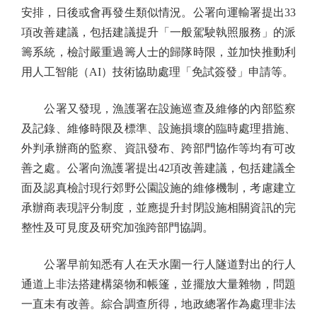
安排，日後或會再發生類似情況。公署向運輸署提出33
項改善建議，包括建議提升「一般駕駛執照服務」的派
籌系統，檢討嚴重過籌人士的歸隊時限，並加快推動利
用人工智能（AI）技術協助處理「免試簽發」申請等。
公署又發現，漁護署在設施巡查及維修的內部監察
及記錄、維修時限及標準、設施損壞的臨時處理措施、
外判承辦商的監察、資訊發布、跨部門協作等均有可改
善之處。公署向漁護署提出42項改善建議，包括建議全
面及認真檢討現行郊野公園設施的維修機制，考慮建立
承辦商表現評分制度，並應提升封閉設施相關資訊的完
整性及可見度及研究加強跨部門協調。
公署早前知悉有人在天水圍一行人隧道對出的行人
通道上非法搭建構築物和帳篷，並擺放大量雜物，問題
一直未有改善。綜合調查所得，地政總署作為處理非法