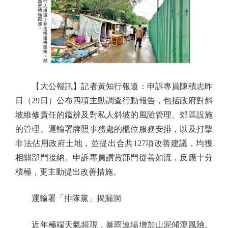
【大公報訊】記者黃知行報道：申訴專員陳積志昨
日（29日）公布四項主動調查行動報告，包括政府對斜
坡維修責任的鑑辨及對私人斜坡的風險管理、郊區設施
的管理、運輸署牌照事務處的櫃位服務安排，以及打擊
非法佔用政府土地，並提出合共127項改善建議，均獲
相關部門接納。申訴專員讚賞部門從善如流，反應十分
積極，更主動提出改善措施。
運輸署「排隊黨」揭漏洞
近年極端天氣頻現，暴雨連場增加山泥傾瀉風險。