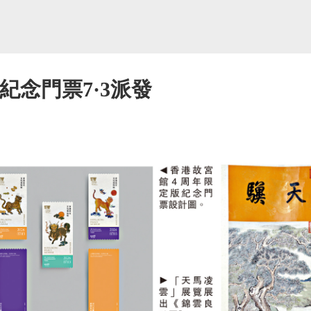
紀念門票7·3派發