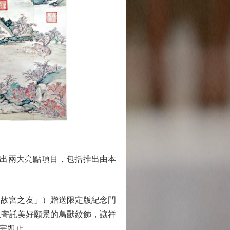
出兩大亮點項目，包括推出由本
故宮之友」）贈送限定版紀念門
品上寄託美好願景的鳥獸紋飾，讓祥
完即止。