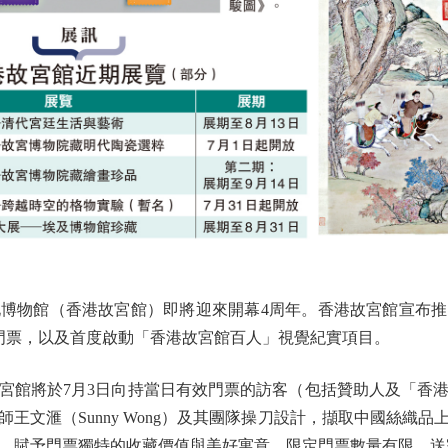
物館（香港故宮館）即將迎來開幕4周年。香港故宮館宣布推
門票，以及首度啟動「香港故宮館百人」視覺紀實項目。
館將於7月3日向持當日有效門票的訪客（包括贊助人及「香港
王文滙（Sunny Wong）及其團隊操刀設計，擷取中國絲織
，賦予門票獨特的收藏價值與美好寓意。限定門票數量有限，送