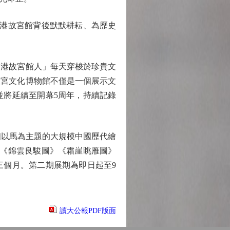
港故宮館背後默默耕耘、為歷史
港故宮館人」每天穿梭於珍貴文
故宮文化博物館不僅是一個展示文
並將延續至開幕5周年，持續記錄
以馬為主題的大規模中國歷代繪
：《錦雲良駿圖》《霜崖眺雁圖》
三個月。第二期展期為即日起至9
讀大公報PDF版面