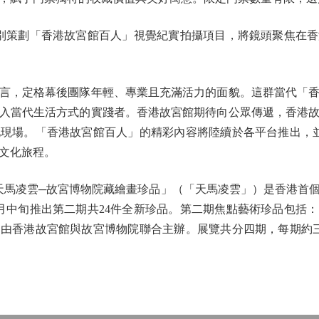
策劃「香港故宮館百人」視覺紀實拍攝項目，將鏡頭聚焦在香
，定格幕後團隊年輕、專業且充滿活力的面貌。這群當代「香
入當代生活方式的實踐者。香港故宮館期待向公眾傳遞，香港
現場。「香港故宮館百人」的精彩內容將陸續於各平台推出，
文化旅程。
馬凌雲─故宮博物院藏繪畫珍品」（「天馬凌雲」）是香港首個
月中旬推出第二期共24件全新珍品。第二期焦點藝術珍品包括
由香港故宮館與故宮博物院聯合主辦。展覽共分四期，每期約