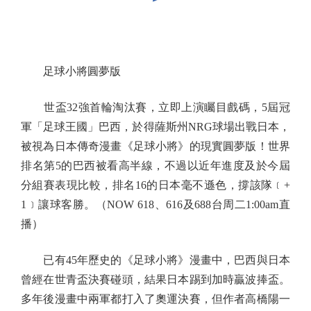
足球小將圓夢版
世盃32強首輪淘汰賽，立即上演矚目戲碼，5屆冠
軍「足球王國」巴西，於得薩斯州NRG球場出戰日本，
被視為日本傳奇漫畫《足球小將》的現實圓夢版！世界
排名第5的巴西被看高半線，不過以近年進度及於今屆
分組賽表現比較，排名16的日本毫不遜色，撐該隊﹝+
1﹞讓球客勝。（NOW 618、616及688台周二1:00am直
播）
已有45年歷史的《足球小將》漫畫中，巴西與日本
曾經在世青盃決賽碰頭，結果日本踢到加時贏波捧盃。
多年後漫畫中兩軍都打入了奧運決賽，但作者高橋陽一