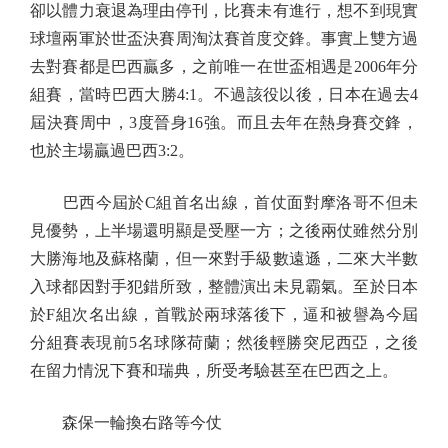
卻以體力衰退為理由停刊，比賽未有進行，想不到現實
球壇兩軍於世盃決賽周淘汰賽首度交鋒。事實上雙方過
去對賽都是巴西贏多，之前唯一在世盃相遇是2006年分
組賽，當時巴西大勝4:1。不過該役以後，日本在過去4
屆決賽周中，3度晉身16強。而且去年在熱身賽交鋒，
也於主場贏過巴西3:2。
巴西今屆於C組首名出線，首仗面對摩洛哥不但未
見優勢，上半場還明顯是受壓一方；之後兩仗雖然分別
大勝海地及蘇格蘭，但一來對手級數遠遜，二來大半數
入球都因對手犯錯所致，整體演出未見霸氣。至於日本
於F組次名出線，首戰於兩球落後下，逼和被譽為今屆
分組賽表現前5名球隊荷蘭；然後輕勝突尼西亞，之後
在留力情況下賽和瑞典，所受考驗甚至在巴西之上。
森保一輪換右路等今仗