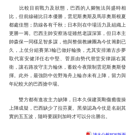
比較目前戰力及狀態，巴西的人腳無法與盛時相
比，但前線確比日本優勝，雲尼斯奧斯及馬菲奧斯根夏
都處佳態；防線各有千秋；日本則在中場活力及組織上
更勝一籌。巴西主帥安察洛堤雖然老謀深算，但日本主
帥森保一同樣足智多謀，他與整個教練團為今仗籌劃已
久，上仗分組賽第3輪已做好輪換，尤其安排瀨古步夢
取代富安健洋任右中堅、菅原由勢代替堂安律踢右翼
衛，讓右路攻守主力輪休，蓄銳今夜限制雲尼斯奧斯發
揮。此外，最強防中佐野海舟上輪亦未有上陣，留力與
年紀較大的巴西搶中場。
雙方都有進攻主力缺陣，日本久保建英剛傷癒復操
上陣成疑，巴西缺少了拉芬夏。黑柴認為今仗是名副其
實的五五波，隨時要踢到加時才可以分出勝出。
讀大公報PDF版面