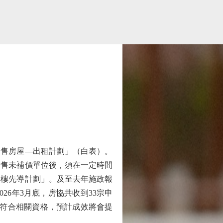
售房屋—出租計劃」（白表）。
放售未補價單位後，須在一定時間
換樓先導計劃」。及至去年施政報
6年3月底，房協共收到33宗申
位符合相關資格，預計成效將會提