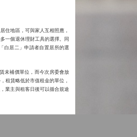
居住地區，可與家人互相照應，
供多一個退休理財工具的選擇。同
「白居二」申請者自置居所的選
賃未補價單位，而今次房委會放
外，租賃略低於市值租金的單位，
位，業主與租客日後可以循合規途