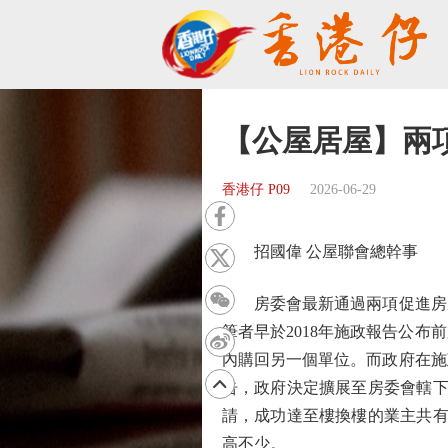
【公屋居屋】兩
香港仔 P09
2026-06-29
招國偉 公屋聯會總幹事
房委會最新通過兩項促進房屋
筆者早於2018年施政報告公
內購回另一個單位。而政府在施
告，政府決定擴展至房委會轄下
請，成功達至樓換樓的業主共有
高不少。