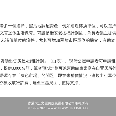
多一個選擇，靈活地調配資產，例如透過轉換單位，可以選擇
充實退休生活保障。可說是繼安老按揭計劃後，為長者業主提
了未補價單位的流轉，尤其可增加釋放市區單位的機會，有助於
助出售房屋-出租計劃」（白表）。現時公屋申請者可申請租
，提供3,000名額，筆者預期計劃可以幫助白表家庭在自置居所
居屋存在「灰色市場」的問題，即在未補價情況下違規出租單
亦獲收取准許費，達至三贏局面，值得支持。
香港大公文匯傳媒集團有限公司版權所有
© 1997-2026 WWW.TKWW.HK LIMITED.