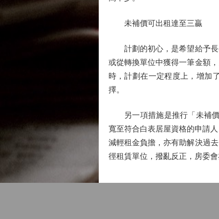
未補價可出租達至三贏
計劃的初心，是希望給予長者
或從轉換單位中獲得一筆金額，
時，計劃在一定程度上，增加
擇。
另一項措施是推行「未補價資
寬至符合白表居屋資格的申請人
減輕租金負擔，亦有助解決過去
徑租賃單位，撥亂反正，房委會