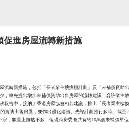
項促進房屋流轉新措施
流轉新措施，包括「長者業主樓換樓計劃」及「未補價資助出
布前夕，率先提出增加未補價資助出售房屋的流轉建議，容許業主
政報告中，接納了香港房屋協會相若建議，推出「長者業主樓
的資助出售房屋，並作出優化建議。先導計劃推行多時，截至202
3宗，數量上雖然不多，但現時房委會共有約10萬個未補價單