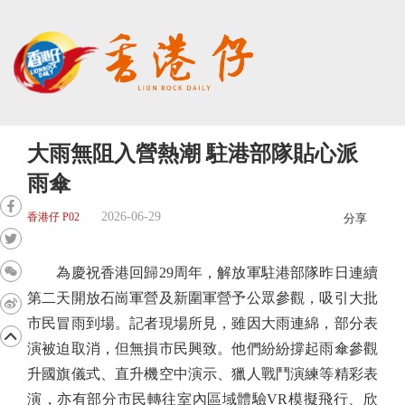
大雨無阻入營熱潮 駐港部隊貼心派
雨傘
2026-06-29
香港仔 P02
分享
為慶祝香港回歸29周年，解放軍駐港部隊昨日連續
第二天開放石崗軍營及新圍軍營予公眾參觀，吸引大批
市民冒雨到場。記者現場所見，雖因大雨連綿，部分表
演被迫取消，但無損市民興致。他們紛紛撐起雨傘參觀
升國旗儀式、直升機空中演示、獵人戰鬥演練等精彩表
演，亦有部分市民轉往室內區域體驗VR模擬飛行、欣