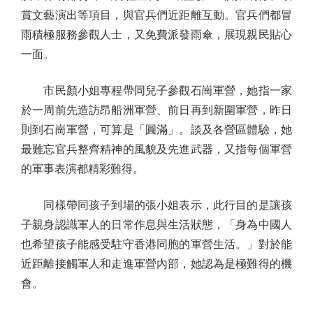
賞文藝演出等項目，與官兵們近距離互動。官兵們都冒
雨積極服務參觀人士，又免費派發雨傘，展現親民貼心
一面。
市民顏小姐專程帶同兒子參觀石崗軍營，她指一家
於一周前先造訪昂船洲軍營、前日再到新圍軍營，昨日
則到石崗軍營，可算是「圓滿」。談及各營區體驗，她
最難忘官兵整齊精神的風貌及先進武器，又指每個軍營
的軍事表演都精彩難得。
同樣帶同孩子到場的張小姐表示，此行目的是讓孩
子親身認識軍人的日常作息與生活狀態，「身為中國人
也希望孩子能感受駐守香港同胞的軍營生活。」對於能
近距離接觸軍人和走進軍營內部，她認為是極難得的機
會。