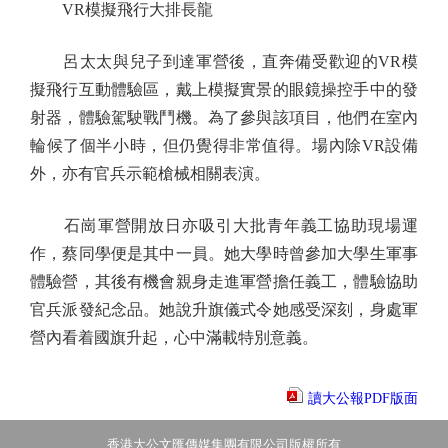
VR模擬飛行大排長龍
呂太太與兒子到達軍營後，直奔備受歡迎的VR模
擬飛行互動體驗區，戴上模擬實景的眼鏡操控手中的發
射器，體驗駕駛戰鬥機。為了參與該項目，他們在室內
輪候了個半小時，但仍覺得非常值得。場內除VR設備
外，亦有官兵示範槍械相關表演。
石崗軍營開放日亦吸引大批青年義工協助現場運
作，蔡同學便是其中一員。她大學時曾參加大學生軍事
體驗營，其後有機會親身走進軍營擔任義工，體驗協助
官兵派發紀念品。她說升旗儀式令她感受深刻，身處軍
營內看着國旗升起，心中滿載特別意義。
讀大公報PDF版面
香港大公文匯傳媒集團有限公司版權所有