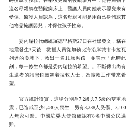
時後成功獲救。在稍後更新的後續影片中，昆特羅拍下
這名母親躺在醫院病床上，醫護人員向她表示嬰兒未有
受傷。醫護人員認為，這名母親可能是用自己身體或其
他物品掩護嬰兒，才保住孩子性命。
委內瑞拉代總統羅德里格斯27日在社媒發文，稱在
地震發生3天後，救援人員從加勒比海沿岸城市卡拉瓦
列達的廢墟下，救出一名11歲男孩，並表示「此時此
刻，每一條生命都是委內瑞拉的希望」。不斷傳出尚有
生還者的訊息也鼓舞着搜救人士，為搜救工作帶來希
望。
官方統計證實，這場分別為7.2級與7.5級的雙重地
震，已造成至少1,430人喪生，另有3,238人受傷、3,100
人無家可歸。中國駐委大使館確認有8名中國公民遇
難。