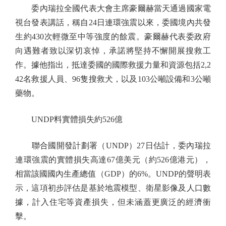
委內瑞拉全國代表大會主席豪爾赫當天通過國家電
視台發表講話，稱自24日連環強震以來，委國境內共發
生約430次輕微至中等強度的餘震。豪爾赫代表委政府
向遇難者致以深切哀悼，承諾將堅持不懈開展搜救工
作。據他指出，抵達委國的國際救援力量和資源包括2,2
42名救援人員、96隻搜救犬，以及103公噸設備和3公噸
藥物。
UNDP料實體損失約526億
聯合國開發計劃署（UNDP）27日估計，委內瑞拉
連環強震的實體損失高達67億美元（約526億港元），
相當該國國內生產總值（GDP）的6%。UNDP的聲明表
示，這項初步評估是基於地震模型、衛星影像及人口數
據，計入住宅等資產損失，但未涵蓋更廣泛的經濟衝
擊。