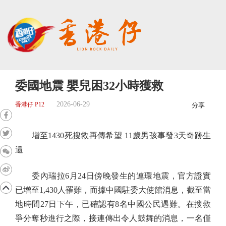
委國地震 嬰兒困32小時獲救
2026-06-29
香港仔 P12
分享
增至1430死搜救再傳希望 11歲男孩事發3天奇跡生
還
委內瑞拉6月24日傍晚發生的連環地震，官方證實
已增至1,430人罹難，而據中國駐委大使館消息，截至當
地時間27日下午，已確認有8名中國公民遇難。在搜救
爭分奪秒進行之際，接連傳出令人鼓舞的消息，一名僅