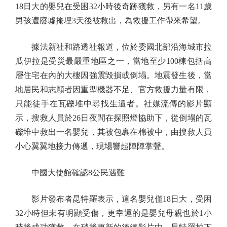
18日大的嬰兒在受困32小時後奇跡獲救，另有一名11歲
男孩遭廢墟掩埋3天後被救出，為救援工作帶來希望。
據法新社和路透社報道，位於委國北部沿海城市拉
瓜伊拉是受災最嚴重地區之一，當地至少100棟包括高
層住宅在內的大樓因強震毀損或倒塌。地震發生後，當
地居民和志願者因重型機器不足、官方救援力量有限，
只能徒手在瓦礫堆中尋找生還者。社媒流傳的影片顯
示，搜救人員於26日夜間在探照燈協助下，從倒塌的瓦
礫堆中救出一名嬰兒，其被包裹在棉被中，由搜救人員
小心翼翼地接力傳遞，現場響起陣陣掌聲。
中國大使館確認8公民遇難
影片發布者昆特羅表示，這名嬰兒僅18日大，受困
32小時但未有明顯受傷，更幸運的是嬰兒母親也於1小