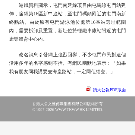
港鐵資料顯示，屯門南延線項目由屯馬線屯門站延
伸，途經第16區新中途站，至屯門碼頭附近的屯門南新
終點站。由於原有屯門游泳池位處第16區站選址範圍
內，需要拆卸及重置，新址位於輕鐵車廠站附近的屯門
康樂體育中心內。
改名消息引發網上強烈回響，不少屯門市民對這個
沿用多年的名字感到不捨。有網民幽默地表示：「如果
我有朋友同我講要去海皇路站，一定同佢絕交。」
讀大公報PDF版面
香港大公文匯傳媒集團有限公司版權所有
© 1997-2026 WWW.TKWW.HK LIMITED.