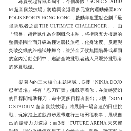
為慶祝超音鼠35周年，今個暑假「SONIC STADIU
M 超音鼠競技場」將聯同全港最多元室內運動樂園JOY
POLIS SPORTS HONG KONG，啟動年度重點企劃「最
強挑戰者之巔THE ULTIMATE CHALLENGER」。由
「館長」超音鼠作為企劃概念主軸，將橫跨五大樓層的
整個樂園全面升級為極速競技旅程，化身速度、反應與
突破交織的終極試煉舞台，並於全天候無懼酷暑或暴雨
的室內活動空間中，邀請全城挑戰者踏入只屬於挑戰者
的盛夏戰線。
樂園內的三大核心主題區域，G樓「NINJA DOJO
忍者道場」將有「忍刀狂舞」挑戰等着你，在旋轉變幻
的目標間精準揮刀，命中更多目標者勝出；2樓「SONI
C STADIUM 超音鼠競技場」將展開一場音速的田徑挑
戰，玩家踏上遊戲跑步履帶進行三項田徑賽事，展現自
己的爆發力與速度；而3樓「FUTURE ARENA 未來運