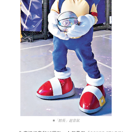
■「館長」超音鼠