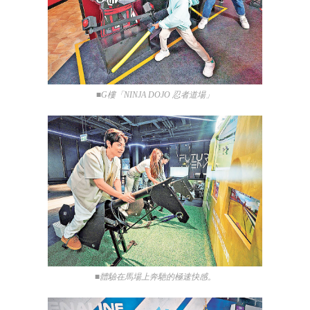
■G樓「NINJA DOJO 忍者道場」
■體驗在馬場上奔馳的極速快感。