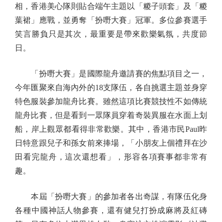
相，香港美心隊則貼合端午主題以「糉子頭套」及「糉
葉裙」應戰，並勇奪「扮嘢大賽」冠軍。多位參賽選手
笑言勝負只是其次，最重要是帶來歡樂氣氛，共度節
日。
「扮嘢大賽」是國際龍舟邀請賽的焦點項目之一，
今年匯聚來自海內外的18支隊伍，各自挑選主題並身穿
特色服裝參加龍舟比賽。雖然這項比賽競技性不如傳統
龍舟比賽，但是看到一眾隊員穿着奇裝異服在水面上划
船，岸上觀眾都看得非常歡樂。其中，香港市民Paul昨
日特意跟兒子和孫女前來捧場，「小朋友上個禮拜在沙
田看完龍舟，這次還想看」，形容各項賽事都非常有
趣。
本屆「扮嘢大賽」的參加者各出奇謀，有隊伍化身
各種中國神話人物參賽，還有健兒打扮成麻將及紅磚