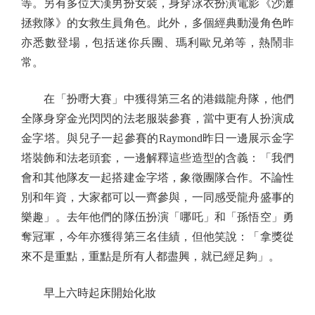
等。另有多位大漢男扮女裝，身穿泳衣扮演電影《沙灘
拯救隊》的女救生員角色。此外，多個經典動漫角色昨
亦悉數登場，包括迷你兵團、瑪利歐兄弟等，熱鬧非
常。
在「扮嘢大賽」中獲得第三名的港鐵龍舟隊，他們
全隊身穿金光閃閃的法老服裝參賽，當中更有人扮演成
金字塔。與兒子一起參賽的Raymond昨日一邊展示金字
塔裝飾和法老頭套，一邊解釋這些造型的含義：「我們
會和其他隊友一起搭建金字塔，象徵團隊合作。不論性
別和年資，大家都可以一齊參與，一同感受龍舟盛事的
樂趣」。去年他們的隊伍扮演「哪吒」和「孫悟空」勇
奪冠軍，今年亦獲得第三名佳績，但他笑說：「拿獎從
來不是重點，重點是所有人都盡興，就已經足夠」。
早上六時起床開始化妝