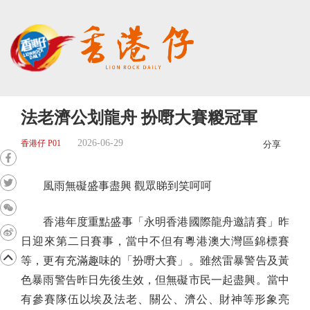
法老濟公划龍舟 扮嘢大賽糉冠軍
2026-06-29
香港仔 P01
分享
風雨無礙盛事盡興 觀眾睇到笑呵呵
香港年度重點盛事「永明香港國際龍舟邀請賽」昨
日迎來第二日賽事，當中不但有粵港澳大灣區錦標賽
等，更有充滿趣味的「扮嘢大賽」。雖然雷暴警告及黃
色暴雨警告昨日先後生效，但無礙市民一起盡興。當中
有參賽隊伍以埃及法老、關公、濟公、財神等形象亮