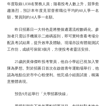
年度取錄1,038名警務人員；隨着投考人數上升，競爭愈
趨激烈，預計本年度見習督察職位平均約60人爭一名
額，警員則約14人爭一名額。
昨日招募日一大特色是將整個遴選流程數碼化。參
加者只需以手機展示二維碼簽到，即可實時查看考場分
配及考試結果，提升效率及體驗。現場亦設有體能測試
工作坊，成績可保留3個月，方便投考者靈活安排。
25歲的黃偉傑昨投考警員，他自小學起已視加入警
隊為夢想。對於招募日首次在啟德青年運動場舉行，他
認為地點位於市中心較便利。他完成小組面試後，稱滿
意整體表現。
預告9月起舉行「大學招募快線」