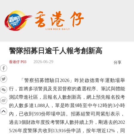
警隊招募日逾千人報考創新高
2026-06-29
香港仔 P03
分享
「警察招募體驗日2026」昨於啟德青年運動場舉
行，首將多項警員及見習督察的遴選程序、筆試與體能
測試帶進社區，且報名人數創新高，網上預先報名投考
的人數多達1,088人，單是昨晨9時至中午12時的3小時
內，已收到593份即場申請。招募組警司周紫彤表示，
過去3個財政年度投考警隊人數持續上升，剛過去的202
5/26年度警隊共收到13,916份申請，按年增近12%，同