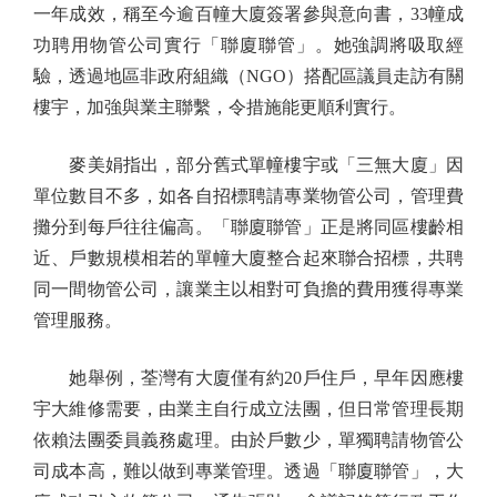
一年成效，稱至今逾百幢大廈簽署參與意向書，33幢成
功聘用物管公司實行「聯廈聯管」。她強調將吸取經
驗，透過地區非政府組織（NGO）搭配區議員走訪有關
樓宇，加強與業主聯繫，令措施能更順利實行。
麥美娟指出，部分舊式單幢樓宇或「三無大廈」因
單位數目不多，如各自招標聘請專業物管公司，管理費
攤分到每戶往往偏高。「聯廈聯管」正是將同區樓齡相
近、戶數規模相若的單幢大廈整合起來聯合招標，共聘
同一間物管公司，讓業主以相對可負擔的費用獲得專業
管理服務。
她舉例，荃灣有大廈僅有約20戶住戶，早年因應樓
宇大維修需要，由業主自行成立法團，但日常管理長期
依賴法團委員義務處理。由於戶數少，單獨聘請物管公
司成本高，難以做到專業管理。透過「聯廈聯管」，大