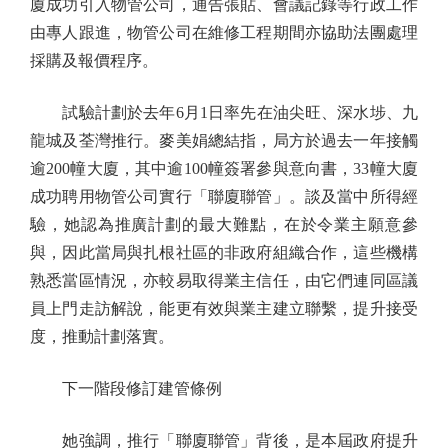
廈成功引入物管公司，通告張貼、會議記錄等行政工作
由專人跟進，物管公司在維修工程期間亦協助法團處理
採購及報價程序。
試驗計劃於去年6月1日率先在油尖旺、深水埗、九
龍城及荃灣推行。麥美娟總結指，局方於過去一年接觸
逾200幢大廈，其中逾100幢簽署參與意向書，33幢大廈
成功聘用物管公司實行「聯廈聯管」。談及當中所得經
驗，她認為推廣計劃的最大難點，在於令業主願意參
與，因此當局與扎根社區的非政府組織合作，這些機構
熟悉當區情況，亦較易取得業主信任，由它們連同區議
員上門走訪解說，能更有效與業主建立聯繫，提升接受
度，推動計劃落實。
下一階段修訂建管條例
她強調，推行「聯廈聯管」背後，是本屆政府提升