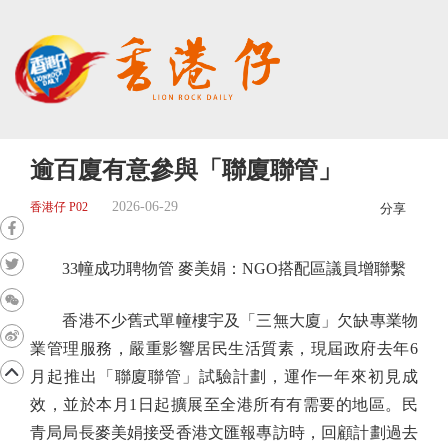
逾百廈有意參與「聯廈聯管」
2026-06-29
香港仔 P02
分享
33幢成功聘物管 麥美娟：NGO搭配區議員增聯繫
香港不少舊式單幢樓宇及「三無大廈」欠缺專業物
業管理服務，嚴重影響居民生活質素，現屆政府去年6
月起推出「聯廈聯管」試驗計劃，運作一年來初見成
效，並於本月1日起擴展至全港所有有需要的地區。民
青局局長麥美娟接受香港文匯報專訪時，回顧計劃過去