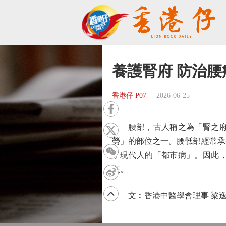
養護腎府 防治腰
香港仔 P07
2026-06-25
腰部，古人稱之為「腎之府」
勞」的部位之一。腰骶部經常承
了現代人的「都市病」。因此
在。
文︰香港中醫學會理事 梁逸