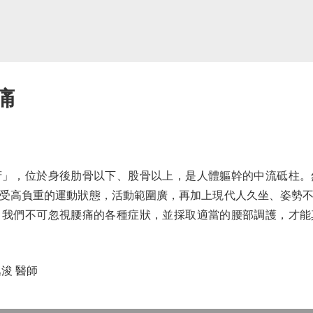
痛
，位於身後肋骨以下、股骨以上，是人體軀幹的中流砥柱。
受高負重的運動狀態，活動範圍廣，再加上現代人久坐、姿勢
，我們不可忽視腰痛的各種症狀，並採取適當的腰部調護，才能
浚 醫師