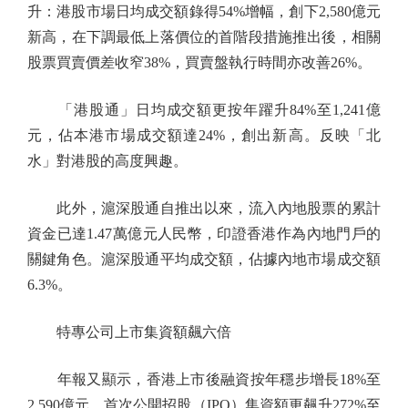
升：港股市場日均成交額錄得54%增幅，創下2,580億元
新高，在下調最低上落價位的首階段措施推出後，相關
股票買賣價差收窄38%，買賣盤執行時間亦改善26%。
「港股通」日均成交額更按年躍升84%至1,241億
元，佔本港市場成交額達24%，創出新高。反映「北
水」對港股的高度興趣。
此外，滬深股通自推出以來，流入內地股票的累計
資金已達1.47萬億元人民幣，印證香港作為內地門戶的
關鍵角色。滬深股通平均成交額，佔據內地市場成交額
6.3%。
特專公司上市集資額飆六倍
年報又顯示，香港上市後融資按年穩步增長18%至
2,590億元，首次公開招股（IPO）集資額更飆升272%至