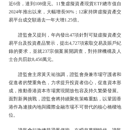
近6倍，達到108億元。11隻虛擬資產現貨ETF總市值自
2024年推出以來，大幅增長90%；12家持牌虛擬資產交
易平台成交額過去一年大增1.25倍。
證監會又提到，年內發出47項針對可疑虛擬資產交
易平台及投資產品警示，提出4,727項索取交易及賬戶紀
錄的要求，並就237宗個案展開調查，對持牌機構及人
士合共罰款8,450萬元。
證監會主席黃天祐強調，證監會身兼市場守護者和
促進者的雙重角色，力求提升投資者信心，促進資本形
成，推動香港資本市場實現開放包容及持久繁榮發展。
面對新興挑戰，證監會將持續聚焦策略重點，以鞏固香
港作為連接內地與國際金融市場不可替代的核心橋樑地
位。