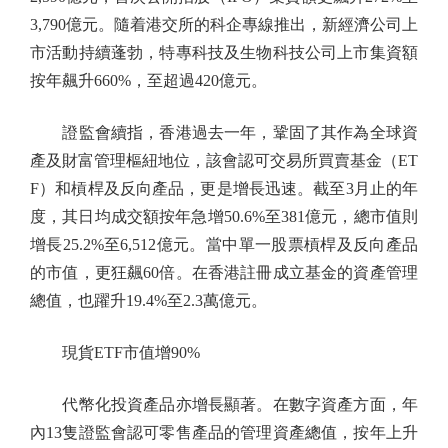
3,790億元。隨着港交所的科企專線推出，新經濟公司上
市活動持續蓬勃，特專科技及生物科技公司上市集資額
按年飆升660%，至超過420億元。
證監會續指，香港過去一年，鞏固了其作為全球資
產及財富管理樞紐地位，該會認可交易所買賣基金（ET
F）和槓桿及反向產品，更是增長迅速。截至3月止的年
度，其日均成交額按年急增50.6%至381億元，總市值則
增長25.2%至6,512億元。當中單一股票槓桿及反向產品
的市值，更狂飆60倍。在香港註冊成立基金的資產管理
總值，也躍升19.4%至2.3萬億元。
現貨ETF市值增90%
代幣化投資產品亦增長顯著。在數字資產方面，年
內13隻證監會認可零售產品的管理資產總值，按年上升