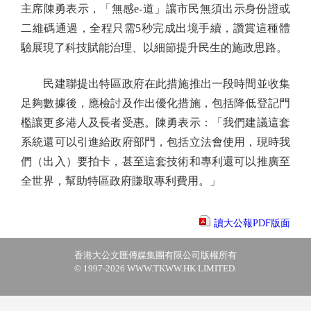
主席陳勇表示，「無感e-道」讓市民無須出示身份證或
二維碼通過，全程只需5秒完成出境手續，讚賞這種體
驗展現了科技賦能治理、以細節提升民生的施政思路。
民建聯提出特區政府在此措施推出一段時間並收集
足夠數據後，應檢討及作出優化措施，包括降低登記門
檻讓更多港人及長者受惠。陳勇表示：「我們建議這套
系統還可以引進給政府部門，包括立法會使用，現時我
們（出入）要拍卡，甚至這套技術和專利還可以推廣至
全世界，幫助特區政府賺取專利費用。」
讀大公報PDF版面
香港大公文匯傳媒集團有限公司版權所有
© 1997-2026 WWW.TKWW.HK LIMITED.