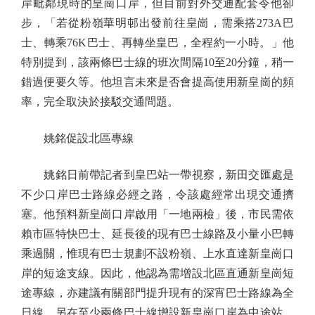
岸毗鄰現時的皇崗口岸，但目前對外交通配套令他卻
步，「若從粉嶺華明邨出發前往皇崗，需乘搭273A巴
士、轉乘76K巴士、再轉坐皇巴，全程約一小時。」他
特別提到，該兩條巴士線的班次間隔10至20分鐘，稍一
錯過便要久等。他坦言未來是否會提高使用新皇崗的頻
率，完全取決於接駁交通問題。
姚銘促設北區專線
姚銘日前帶記者到皇巴站一帶視察，新田交匯處是
不少口岸巴士路線必經之路，令該處經常出現交通擠
塞。他預料新皇崗口岸啟用「一地兩檢」後，市民需依
賴市區特快巴士、延長後的現有巴士線路及小量小巴轉
乘過關，惟現有巴士規劃不設粉嶺、上水直達新皇崗口
岸的短途支線。因此，他認為需增設北區直通新皇崗短
途專線，亦建議有關部門提升現有的深宵巴士路線為全
日線，另在至少兩條巴士線增設新皇崗口岸為中途站，