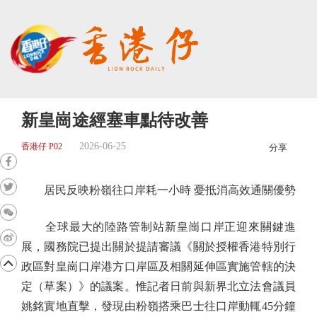
新皇崗途經塞車點待改善
2026-06-25
香港仔 P02
分享
居民反映粉嶺往口岸耗一小時 憂抵消高效通關優勢
全球最大的陸路管制站新皇崗口岸正迎來關鍵進
展，國務院已提出關於提請審議《關於授權香港特別行
政區對皇崗口岸港方口岸區及相關延伸區實施管轄的決
定（草案）》的議案。惟記者日前與新界北立法會議員
姚銘實地直擊，發現由粉嶺搭乘巴士往口岸動輒45分鐘