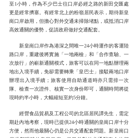
至1小時，作為不少巴士往口岸必經之路的新田交匯處
更是經常擠塞。有經常北上的粉嶺居民表示，期待新皇
崗口岸啟用，但擔心對外交通未掃除堵點，或抵消口岸
高效通關的優勢，促請政府做好交通配套。
新皇崗口岸作為港深之間唯一24小時運作的客運陸
路口岸，重建後將實施「一地兩檢」和「合作查驗、一
次放行」的嶄新通關模式，旅客可以在同一地點辦理兩
地出入境手續，免卻需要轉乘「皇巴士」接駁兩地口岸
辦理出入境手續；旅客使用自助通道時亦只需排一次
隊、檢查一次證件、核實一次身份即可，通關時間將從
現時約半小時，大幅縮短至約5分鐘。
經營食品貿易及工程公司的北區居民譚先生，需定
期赴內地考察，現時已提供24小時通關的皇崗口岸十分
方便，然而他最關心仍是公共交通配套問題。新皇崗口