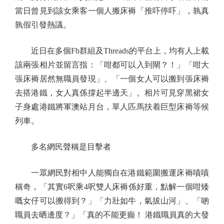
當日曾見到該女乘客一個人搬床褥「推吓停吓」，孰真
孰假引發熱議。
近日在多個Fb群組及Threads的平台上，均有人上載
該兩張相片並留言指：「咁都可以入到閘？！」「咁大
張床褥居然無職員發現」、「一個女人可以搬到張床褥
去搭港鐵，女人真係撐起半邊天」。相片可見穿黑裙女
子身處港鐵將軍澳站月台，單人匹馬扶着巨型床褥等候
列車。
多名網民聲稱是目擊者
一眾網民對相中人能獨自在港鐵範圍搬運床褥嘖嘖
稱奇，「其實6呎乘4呎雙人床褥係好重，點解一個咁矮
嘅女仔可以搬得到？」「力壯如牛，氣拔山河」、「啲
職員去晒邊度？」「真的不能更癲！ 港鐵職員真的大發