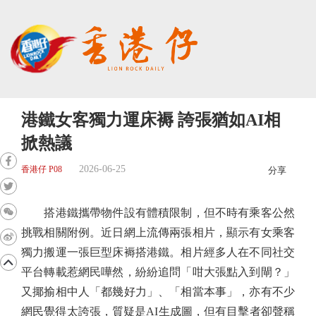
港鐵女客獨力運床褥 誇張猶如AI相
掀熱議
2026-06-25
香港仔 P08
分享
搭港鐵攜帶物件設有體積限制，但不時有乘客公然
挑戰相關附例。近日網上流傳兩張相片，顯示有女乘客
獨力搬運一張巨型床褥搭港鐵。相片經多人在不同社交
平台轉載惹網民嘩然，紛紛追問「咁大張點入到閘？」
又揶揄相中人「都幾好力」、「相當本事」，亦有不少
網民覺得太誇張，質疑是AI生成圖，但有目擊者卻聲稱