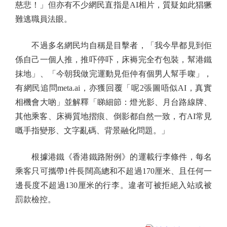
慈悲！」但亦有不少網民直指是AI相片，質疑如此猖獗
難逃職員法眼。
不過多名網民均自稱是目擊者，「我今早都見到佢
係自己一個人推，推吓停吓，床褥完全冇包裝，幫港鐵
抹地」、「今朝我做完運動見佢仲有個男人幫手㗎」，
有網民追問meta.ai，亦獲回覆「呢2張圖唔似AI，真實
相機會大啲」並解釋「睇細節：燈光影、月台路線牌、
其他乘客、床褥質地摺痕、倒影都自然一致，冇AI常見
嘅手指變形、文字亂碼、背景融化問題。」
根據港鐵《香港鐵路附例》的運載行李條件，每名
乘客只可攜帶1件長闊高總和不超過170厘米、且任何一
邊長度不超過130厘米的行李。違者可被拒絕入站或被
罰款檢控。