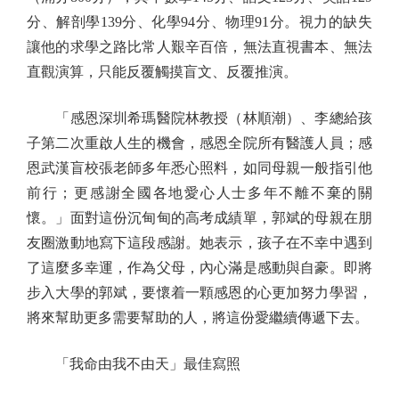
分、解剖學139分、化學94分、物理91分。視力的缺失
讓他的求學之路比常人艱辛百倍，無法直視書本、無法
直觀演算，只能反覆觸摸盲文、反覆推演。
「感恩深圳希瑪醫院林教授（林順潮）、李總給孩
子第二次重啟人生的機會，感恩全院所有醫護人員；感
恩武漢盲校張老師多年悉心照料，如同母親一般指引他
前行；更感謝全國各地愛心人士多年不離不棄的關
懷。」面對這份沉甸甸的高考成績單，郭斌的母親在朋
友圈激動地寫下這段感謝。她表示，孩子在不幸中遇到
了這麼多幸運，作為父母，內心滿是感動與自豪。即將
步入大學的郭斌，要懷着一顆感恩的心更加努力學習，
將來幫助更多需要幫助的人，將這份愛繼續傳遞下去。
「我命由我不由天」最佳寫照