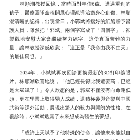
林順潮教授回憶，當時面對年僅6歲、遭遇重創的
孩子，醫療團隊全程開展心理疏導治癒身心創傷。林順
潮清晰的記得，出院當日，小郭斌將摺好的紙船贈予醫
護人員，雖然把「郭斌」兩個字寫成了「四個字」，卻
樂觀地安慰大家會繼續努力練字。這份直面苦難的力
量，讓林教授深感欣慰：「這正是『我命由我不由天』
的最佳寫照。」
2024年，小斌斌再次回診更換最新的3D打印義眼
片。林順潮欣喜地說，「他已經長得比我還要高，已經
是大斌斌了！」令人欣慰的是，郭斌不僅沒有向命運低
頭，更在學業上取得驕人成績，還積極參與音樂與中國
武術等課外活動，展現出驚人的毅力與開朗的性格。在
覆診時，小斌斌透露了未來想成為醫生的夢想。
「或許上天賦予了他特殊的使命，讓他未來能以自