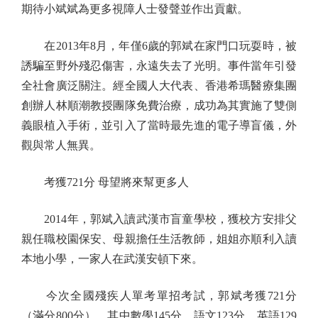
期待小斌斌為更多視障人士發聲並作出貢獻。
在2013年8月，年僅6歲的郭斌在家門口玩耍時，被
誘騙至野外殘忍傷害，永遠失去了光明。事件當年引發
全社會廣泛關注。經全國人大代表、香港希瑪醫療集團
創辦人林順潮教授團隊免費治療，成功為其實施了雙側
義眼植入手術，並引入了當時最先進的電子導盲儀，外
觀與常人無異。
考獲721分 母望將來幫更多人
2014年，郭斌入讀武漢市盲童學校，獲校方安排父
親任職校園保安、母親擔任生活教師，姐姐亦順利入讀
本地小學，一家人在武漢安頓下來。
今次全國殘疾人單考單招考試，郭斌考獲721分
（滿分800分），其中數學145分、語文123分、英語129