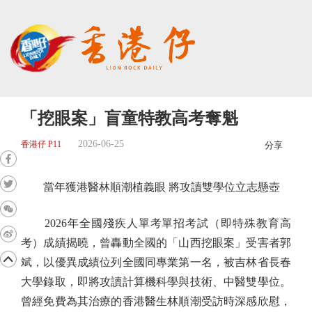
「挖眼案」盲童特教高考奪魁
2026-06-25
香港仔 P11
分享
當年獲港醫林順潮植義眼 將攻讀雙學位立志懸壺
2026年全國殘疾人單考單招考試（即特殊教育高
考）成績揭曉，曾轟動全國的「山西挖眼案」受害者郭
斌，以優異成績位列全國同專業第一名，被吉林省長春
大學錄取，即將攻讀計算機科學與技術、中醫雙學位。
曾經免費為其治療的香港醫生林順潮受訪時深感欣慰，