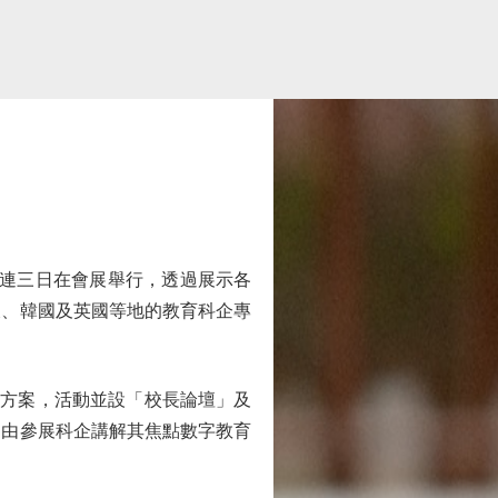
一連三日在會展舉行，透過展示各
坡、韓國及英國等地的教育科企專
室方案，活動並設「校長論壇」及
，由參展科企講解其焦點數字教育