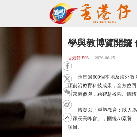
學與教博覽開鑼
香港仔 P03
2026-06-25
匯集逾600個本地及海外教育
項前沿教育科技成果，全方位回
程來港參與，藉智慧校園、情緒
博覽以「重塑教育：以人為本 
「家長高峰會」，圍繞AI素養
項目。