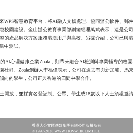
PS智慧教育平台，將AI融入文檔處理、協同辦公軟件、郵
慧校園建設。金山辦公教育事業部副總經理萬斌表示，這是公
整的產品解決方案服務港澳用戶與高校。另據介紹，公司已與
當中測試。
AI心理健康企業Zoala，則帶來融合AI檢測與專業輔導的
園社群。Zoala創辦人李福偉表示，公司在過去有與新加坡、馬
傾向的學生，公司正與香港的四間中學合作。
開放，並採實名登記制。公眾、學生或18歲以下人士須獲邀請
香港大公文匯傳媒集團有限公司版權所有
© 1997-2026 WWW.TKWW.HK LIMITED.