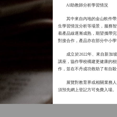
AI助教師分析學習情況
其中來自內地的金山軟件帶來W
生學習情況分析等場景，服務智
着產品線逐漸成熟，期望攜帶完
對接合作，產品亦在部分中小學
成立於2022年、來自新加坡的
講座，協作學校構建更健康的校
作，並在不丹成功救助了有自殺
展覽對教育界或相關業務人士
須預先網上登記方可免費入場。