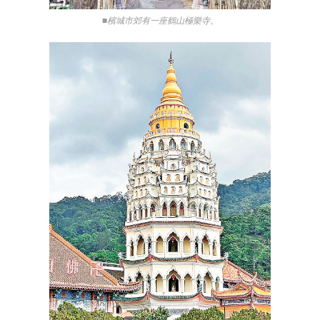
■檳城市郊有一座鶴山極樂寺。