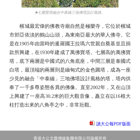
■七層寶塔融合中泰緬三地佛塔設計風格。
檳城最宏偉的佛教寺廟自然是極樂寺，它位於檳城
市郊亞依淡的鶴山山頭，為東南亞最大的華人佛寺。它
是在1905年由當時的暹羅國王拉瑪六世親自奠基並且捐
款所興建，在1930年建成了萬佛寶塔。七層高的萬佛寶
塔，底下兩層是中國式的八角底座，中間三層是泰國式
白塔，最頂端的兩層則是緬甸式的金色圓塔，成為一座
少見的融合「中泰緬」三地佛塔設計風格的塔，塔內供
奉了一千多尊姿態各異的佛像。直至2002年，又在山頂
上興建了一座高30.2米的巨大觀音像，矗立在以16根大
柱打造出來的八角亭之中，非常壯觀。
讀大公報PDF版面
香港大公文匯傳媒集團有限公司版權所有