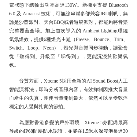
電狀態下總輸出功率高達130W。新機更支援 Bluetooth
6.0 及 Auracast 技術，可無線串聯多部兼容JBL喇叭，無
論是沙灘派對、天台BBQ或者遊艇派對，都能夠將音樂
完整覆蓋全場。加上首次導入的 Ambient Lighting環繞
氣氛燈效，提供6種燈光主題（Freeze、Bounce、Trim、
Switch、Loop、Neon），燈光與音樂同步律動，讓聚會
從「聽得到」升級至「睇得到」，更能沉浸於歡樂氣
氛。
音質方面，Xtreme 5採用全新的AI Sound Boost人工
智能演算法，即時分析音訊內容，有效抑制因推大音量
而產生的失真，即使音量開到最大，依然可以享受乾淨
穩定的人聲與扎實的節拍。
為應對香港多變的戶外環境，Xtreme 5亦配備最高
等級的IP68防塵防水認證，並能在1.5米水深浸泡長達30