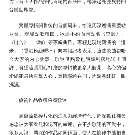
含12首正式作品搭配首尾兩首序曲，構築起完整獨特的
音樂世界觀。
實體專輯開售後的首個周末，恰逢周深巡演重慶站
登台。現場點歌環節，歌迷不約而同點名《空殼》、
《縫合》、《嗨》等專輯曲目。專程赴現場觀演的「港
米」（香港粉絲暱稱）向本報記者表示，這些歌曲都暗
合大家的內心敘事，歌迷借點歌也明媚利落地送上期
許，盼望這張用心打磨的專輯被更多人聽見。窩心的偏
愛總能最快直擊人心，真情環繞在側，周深鼻紅紅、眼
濕濕。
優質作品收穫跨圈歌迷
身處流量碎片化的注意力經濟時代，周深抓住機會
感念被大家看見和認可的幸運。在不少歌迷的互動中，
很多人說，周深的作品如同鏡面，使人在旋律中擁抱自