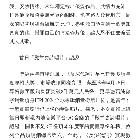
我、安放情緒。常年穩定輸出優質作品、共情力充沛，
也是他收穫跨圈層受眾的關鍵。也有路人歌迷坦言，周
深的唱功與舞台續航力充沛，專輯歌曲能看到一個更加
真實的他，撥開自己的情緒碎片後，讓人忍不住去偏愛
其人其歌。
首日「殿堂史詩唱片」認證
歷經兩年市場沉澱，《反深代詞》早已斬獲多項年
度專輯大獎，市場成績同樣亮眼。截至今年4月26日，
專輯數字版銷售額突破8千萬元人民幣，更早憑藉純數
字銷量躋身IFPI 2024全球專輯銷量榜第11位，是當年唯
一無實體發行仍上榜的華語唱片。據悉，本次實體上線
當日即斬獲內地音樂平台QQ音樂的「殿堂史詩唱片」
認證，開售不足3日登頂本年度華語實體專輯年榜、位
列全品類暢銷總榜第六。至此，《反深代詞》實現數