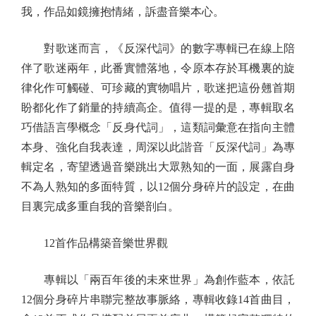
我，作品如鏡擁抱情緒，訴盡音樂本心。
對歌迷而言，《反深代詞》的數字專輯已在線上陪
伴了歌迷兩年，此番實體落地，令原本存於耳機裏的旋
律化作可觸碰、可珍藏的實物唱片，歌迷把這份翹首期
盼都化作了銷量的持續高企。值得一提的是，專輯取名
巧借語言學概念「反身代詞」，這類詞彙意在指向主體
本身、強化自我表達，周深以此諧音「反深代詞」為專
輯定名，寄望透過音樂跳出大眾熟知的一面，展露自身
不為人熟知的多面特質，以12個分身碎片的設定，在曲
目裏完成多重自我的音樂剖白。
12首作品構築音樂世界觀
專輯以「兩百年後的未來世界」為創作藍本，依託
12個分身碎片串聯完整故事脈絡，專輯收錄14首曲目，