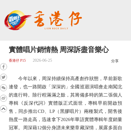
實體唱片銷情熱 周深訴盡音樂心
2026-06-25
香港仔 P15
分享
今年以來，周深持續保持高產創作狀態，早前新歌
連發，也一路開啟「深深的」全國巡迴演唱會走南闖北
的進行時。除行程滿滿之餘，其籌備多時的第二張個人
專輯《反深代詞》實體版正式面世，專輯早前開啟預
售，同步推出CD、LP（黑膠唱片）兩種製式，開售後
熱度一路走高，迅速拿下2026年華語實體專輯年度銷量
冠軍。周深藉12個分身譜未來樂章藏深情，展露多面自