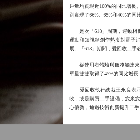
戶量均實現近100%的同比增長
別實現了66%、65%和40%
是次「618」周期，運動相機
運動和短視頻創作熱潮對電子消
展。「618」期間，愛回收二
從使用者體驗與服務觸達來看
單量雙雙取得了45%的同比增
愛回收執行總裁王永良表示：
收，或是購買二手設備，愈來愈
心優勢，通過技術創新提升二手