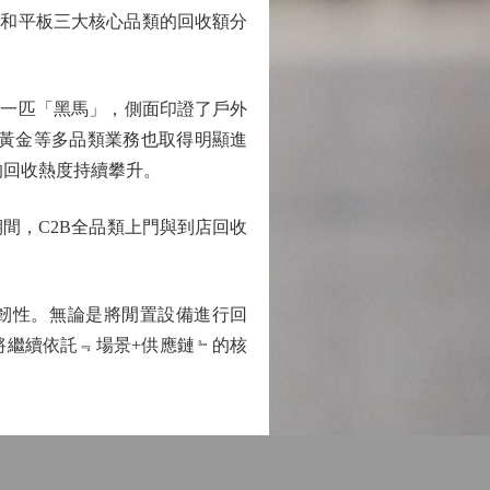
電腦和平板三大核心品類的回收額分
的一匹「黑馬」，側面印證了戶外
、黃金等多品類業務也取得明顯進
的回收熱度持續攀升。
，C2B全品類上門與到店回收
韌性。無論是將閒置設備進行回
將繼續依託﹃場景+供應鏈﹄的核