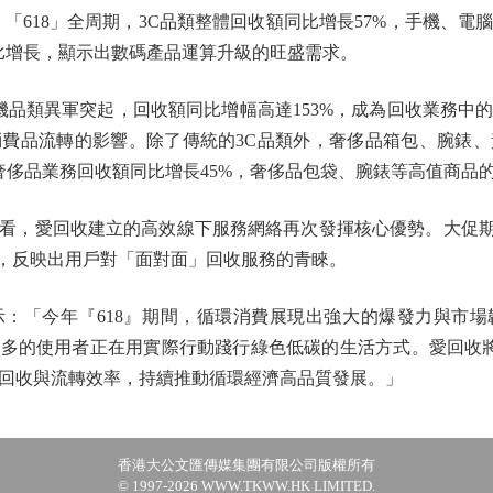
。「618」全周期，3C品類整體回收額同比增長57%，手機、
的同比增長，顯示出數碼產品運算升級的旺盛需求。
品類異軍突起，回收額同比增幅高達153%，成為回收業務中
費品流轉的影響。除了傳統的3C品類外，奢侈品箱包、腕錶
手奢侈品業務回收額同比增長45%，奢侈品包袋、腕錶等高值商品
，愛回收建立的高效線下服務網絡再次發揮核心優勢。大促期間
長，反映出用戶對「面對面」回收服務的青睞。
「今年『618』期間，循環消費展現出強大的爆發力與市場
多的使用者正在用實際行動踐行綠色低碳的生活方式。愛回收
回收與流轉效率，持續推動循環經濟高品質發展。」
香港大公文匯傳媒集團有限公司版權所有
© 1997-2026 WWW.TKWW.HK LIMITED.