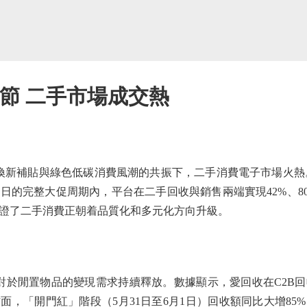
物節 二手市場成交熱
新補貼與綠色低碳消費風潮的共振下，二手消費電子市場火熱
18日的完整大促周期內，平台在二手回收與銷售兩端實現42%、
證了二手消費正朝着品質化和多元化方向升級。
於閒置物品的變現需求持續釋放。數據顯示，愛回收在C2B
方面，「開門紅」階段（5月31日至6月1日）回收額同比大增8