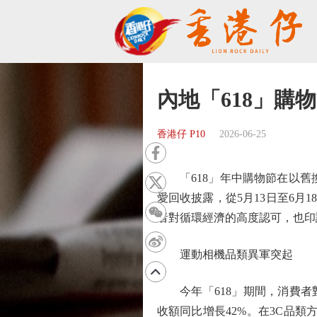
內地「618」購
香港仔 P10
2026-06-25
「618」年中購物節在以舊換
愛回收披露，從5月13日至6月
者對循環經濟的高度認可，也印
運動相機品類異軍突起
今年「618」期間，消費者對
收額同比增長42%。在3C品類