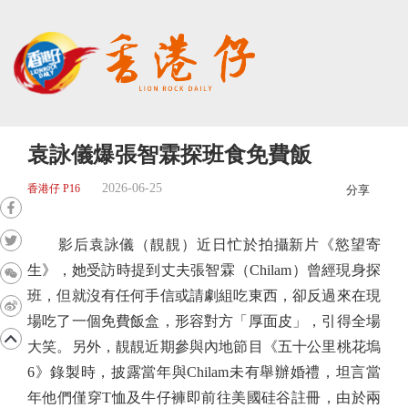
袁詠儀爆張智霖探班食免費飯
2026-06-25
香港仔 P16
分享
影后袁詠儀（靚靚）近日忙於拍攝新片《慾望寄
生》，她受訪時提到丈夫張智霖（Chilam）曾經現身探
班，但就沒有任何手信或請劇組吃東西，卻反過來在現
場吃了一個免費飯盒，形容對方「厚面皮」，引得全場
大笑。另外，靚靚近期參與內地節目《五十公里桃花塢
6》錄製時，披露當年與Chilam未有舉辦婚禮，坦言當
年他們僅穿T恤及牛仔褲即前往美國硅谷註冊，由於兩