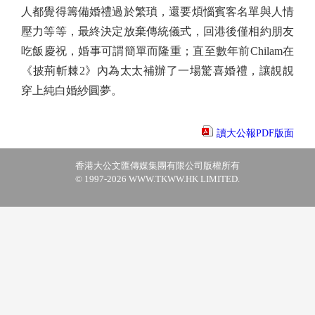
人都覺得籌備婚禮過於繁瑣，還要煩惱賓客名單與人情
壓力等等，最終決定放棄傳統儀式，回港後僅相約朋友
吃飯慶祝，婚事可謂簡單而隆重；直至數年前Chilam在
《披荊斬棘2》內為太太補辦了一場驚喜婚禮，讓靚靚
穿上純白婚紗圓夢。
讀大公報PDF版面
香港大公文匯傳媒集團有限公司版權所有
© 1997-2026 WWW.TKWW.HK LIMITED.