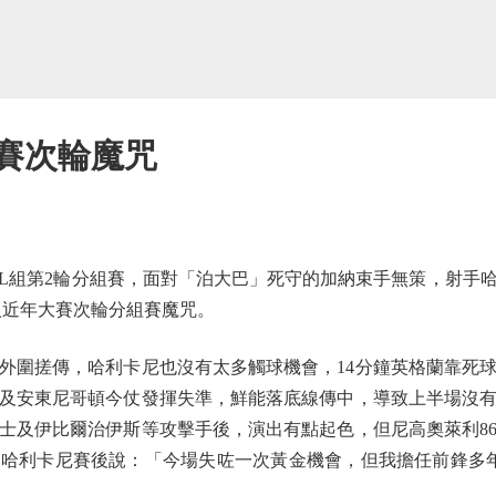
大賽次輪魔咒
組第2輪分組賽，面對「泊大巴」死守的加納束手無策，射手哈
入近年大賽次輪分組賽魔咒。
圍搓傳，哈利卡尼也沒有太多觸球機會，14分鐘英格蘭靠死球
及安東尼哥頓今仗發揮失準，鮮能落底線傳中，導致上半場沒
士及伊比爾治伊斯等攻擊手後，演出有點起色，但尼高奧萊利8
哈利卡尼賽後說：「今場失咗一次黃金機會，但我擔任前鋒多年