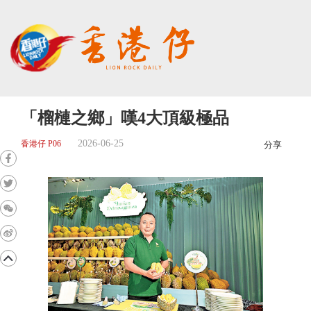
「榴槤之鄉」嘆4大頂級極品
2026-06-25
香港仔 P06
分享