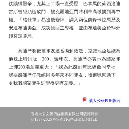
仗踢得艱辛，尤其上半場一直受壓，巴拿馬的荷西洛迪
古斯曾經頭槌攻門，被克羅地亞門將利華高域撲到再中
楣。「格仔軍」易邊後變陣，調入兩位前鋒卡拉馬歷及
安迪布迪美亞，成功搶回主導權，並由布迪美亞於54分
鐘奠定勝局。
莫迪歷賽後被隊友連番拋起致敬，克羅地亞足總為
他送上特別版「200」號球衣。莫迪歷亦表示為國家隊
上陣200場意義重大：「我為此感到無比驕傲同幸福，
我要感謝歷任教練同多年來不同隊友，喺佢哋幫助下，
令我嘅國家隊生涯變得更有意義。」
讀大公報PDF版面
香港大公文匯傳媒集團有限公司版權所有
© 1997-2026 WWW.TKWW.HK LIMITED.