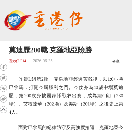
莫迪歷200戰 克羅地亞險勝
2026-06-25
香港仔 P14
分享
昨晨L組第2輪，克羅地亞經過苦戰後，以1:0小勝
巴拿馬，打開今屆勝利之門。今仗亦為40歲中場莫迪
歷，第200次身披國家隊戰衣出賽，成為繼C朗（230
場）、艾穆達華（202場）及美斯（201場）之後史上第
4人。
面對巴拿馬的紀律防守及高強度搶逼，克羅地亞今