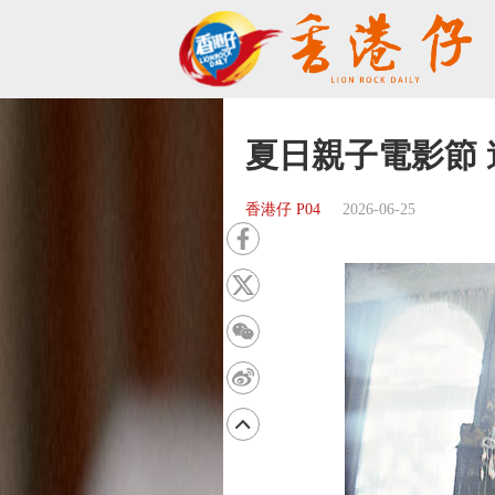
夏日親子電影節 
香港仔 P04
2026-06-25