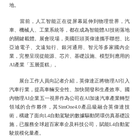
地。
當前，人工智能正在從屏幕延伸到物理世界，汽
車、機械人、工業系統等，都在成為智能體AI技術落地
的關鍵載體。展會現場，美國巨頭英偉達攜手聯想、比
亞迪電子、文遠知行、銀河通用、智元等多家國內企
業，完整呈現從能源、芯片、基礎設施、模型到應用的
AI產業「五層蛋糕」。
展台工作人員向記者介紹，英偉達正將物理AI引入
汽車行業，提高車輛安全性、加快開發和生產效率。國
內物理AI企業五一視界作為公司在AI加速汽車產業轉型
領域的合作夥伴，其SimOne4.0產品級融合英偉達技
術，構建了面向L4自動駕駛的數據驅動閉環仿真基礎設
施，已服務全球超百家車企及科技公司，賦能L4自動駕
駛規模化量產。