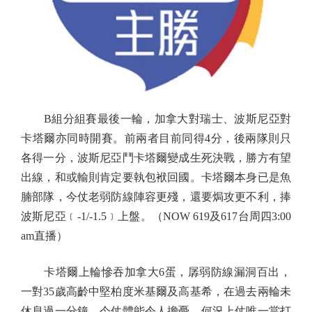
B組分組賽最後一輪，加拿大對瑞士、波斯尼亞對
卡塔爾亦同時開賽。前兩者目前同得4分，後兩隊則只
各得一分，波斯尼亞鬥卡塔爾變成生死決戰，勝方有望
出線，和或輸則肯定要執包袱回國。卡塔爾本身已是魚
腩部隊，今仗老弱防線陣容更殘，還要焗攻更不利，捧
波斯尼亞﹝-1/-1.5﹞上盤。（NOW 619及617台周四3:00
am直播）
卡塔爾上輪慘吞加拿大6蛋，孱弱防線漏洞百出，
一對35歲高齡中堅柏度米基爾及高基希，在過去兩輪未
休息過一分鐘，今仗體能令人擔憂。何況上仗唯一當打