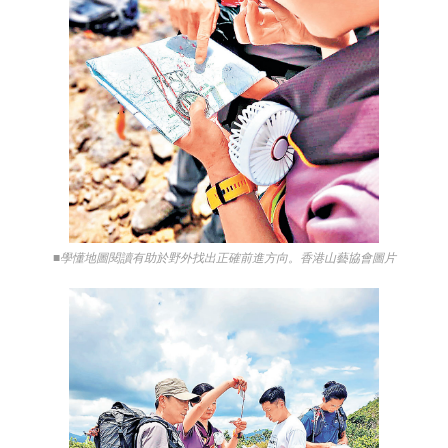
■學懂地圖閱讀有助於野外找出正確前進方向。香港山藝協會圖片