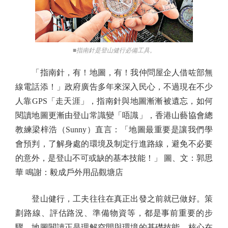
■指南針是登山健行必備工具。
「指南針，有！地圖，有！我仲問屋企人借咗部無
線電話添！」政府廣告多年來深入民心，不過現在不少
人靠GPS「走天涯」，指南針與地圖漸漸被遺忘，如何
閱讀地圖更漸由登山常識變「唔識」，香港山藝協會總
教練梁梓浩（Sunny）直言：「地圖最重要是讓我們學
會預判，了解身處的環境及制定行進路線，避免不必要
的意外，是登山不可或缺的基本技能！」 圖、文：郭思
華 鳴謝：毅成戶外用品觀塘店
登山健行，工夫往往在真正出發之前就已做好。策
劃路線、評估路況、準備物資等，都是事前重要的步
驟，地圖閱讀正是理解空間與環境的基礎技能，核心在